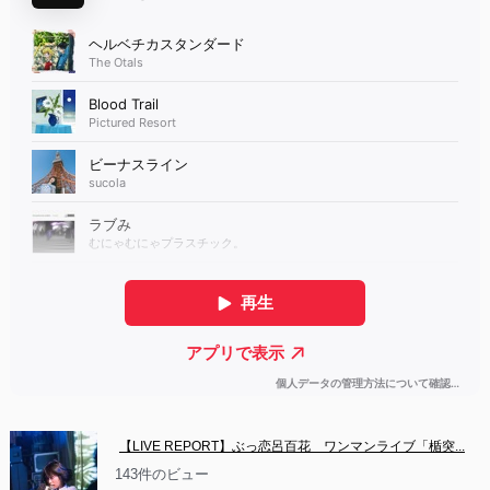
【LIVE REPORT】ぶっ恋呂百花　ワンマンライブ「楯突...
143件のビュー