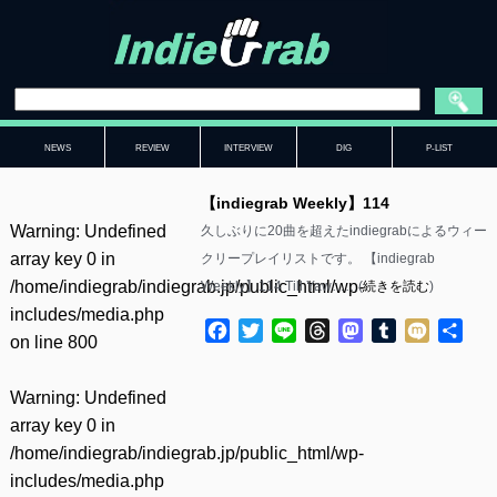
NEWS
REVIEW
INTERVIEW
DIG
P-LIST
【indiegrab Weekly】114
Warning
: Undefined
久しぶりに20曲を超えたindiegrabによるウィー
array key 0 in
クリープレイリストです。 【indiegrab
/home/indiegrab/indiegrab.jp/public_html/wp-
Weekly】114 Till Yaw……(
続きを読む
)
includes/media.php
Facebook
Twitter
Line
Threads
Mastodon
Tumblr
Mixi
共
on line
800
有
Warning
: Undefined
array key 0 in
/home/indiegrab/indiegrab.jp/public_html/wp-
includes/media.php