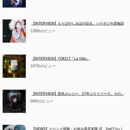
【INTERVIEW】もりばやしみほが語る、ハイポジ今昔物語
128件のビュー
【INTERVIEW】YOKO.T『La Vida』
107件のビュー
【INTERVIEW】黒色エレジー、27年ぶりリリース。その...
89件のビュー
【NEWS】イベント情報：お休み系音楽隊 沼　2ndアルバ