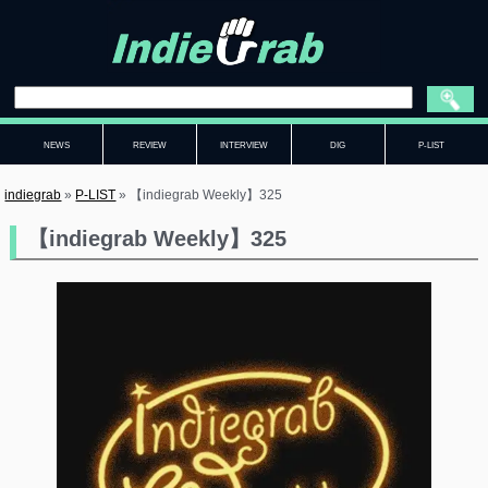
NEWS
REVIEW
INTERVIEW
DIG
P-LIST
indiegrab
»
P-LIST
»
【indiegrab Weekly】325
【indiegrab Weekly】325