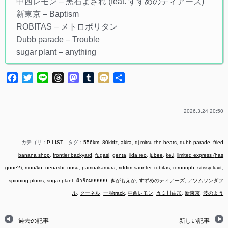
中西レモン – 黒石よされ (feat. すずめのティアーズ)
新東京 – Baptism
ROBITAS – メトロポリタン
Dubb parade – Trouble
sugar plant – anything
Facebook
Twitter
Line
Threads
Mastodon
Tumblr
Mixi
共
有
2026.3.24 20:50
カテゴリ：
P-LIST
タグ：
556km
,
80kidz
,
akira
,
dj mitsu the beats
,
dubb parade
,
fried
banana shop
,
frontier backyard
,
fugasi
,
genta
,
iida reo
,
jubee
,
ke.i
,
limited express (has
gone?)
,
mon/ku
,
nenashi
,
nosu
,
pamnakamura
,
riddim saunter
,
robitas
,
roronuph
,
sitissy luvit
,
spinning plums
,
sugar plant
,
ผ้าอ้อม99999
,
ぎがもえか
,
すずめのティアーズ
,
アツムワンダフ
ル
,
クーネル
,
一服track
,
中西レモン
,
五ミ川由加
,
新東京
,
波のよう
過去の記事
新しい記事