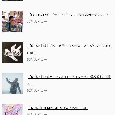
【INTERVIEW】『ライブ・アット・シェルガーデン』につ...
77件のビュー
【NEWS】現世協会　佐田・スペース・アンダルシアを加え
た新...
63件のビュー
【NEWS】ユキナによるソロ・プロジェクト 愛探眼影　8曲
入...
62件のビュー
【NEWS】TEMPLIME & ぽんこつMC　初...
54件のビュー