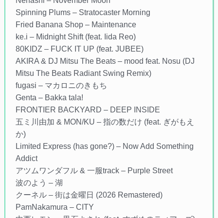
Nenashi – November Moon
Spinning Plums – Stratocaster Morning
Fried Banana Shop – Maintenance
ke.i – Midnight Shift (feat. Iida Reo)
80KIDZ – FUCK IT UP (feat. JUBEE)
AKIRA & DJ Mitsu The Beats – mood feat. Nosu (DJ
Mitsu The Beats Radiant Swing Remix)
fugasi – マカロニのきもち
Genta – Bakka tala!
FRONTIER BACKYARD – DEEP INSIDE
五ミ川由加 & MON/KU – 指の数だけ (feat. ぎがもえ
か)
Limited Express (has gone?) – Now Add Something
Addict
アツムワンダフル & 一服track – Purple Street
波のよう – 湖
クーネル – 街は金曜日 (2026 Remastered)
PamNakamura – CITY