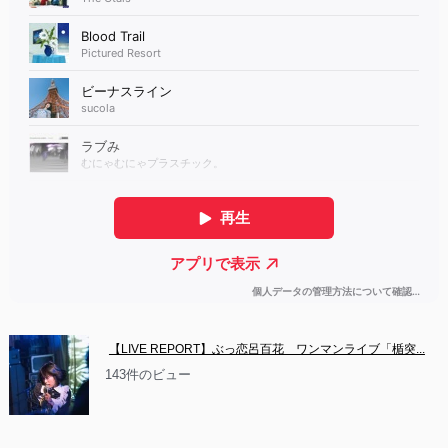
【LIVE REPORT】ぶっ恋呂百花　ワンマンライブ「楯突...
143件のビュー