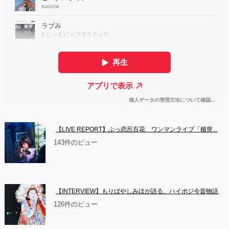
【LIVE REPORT】ぶっ恋呂百花　ワンマンライブ「楯突...
143件のビュー
【INTERVIEW】もりばやしみほが語る、ハイポジ今昔物語
126件のビュー