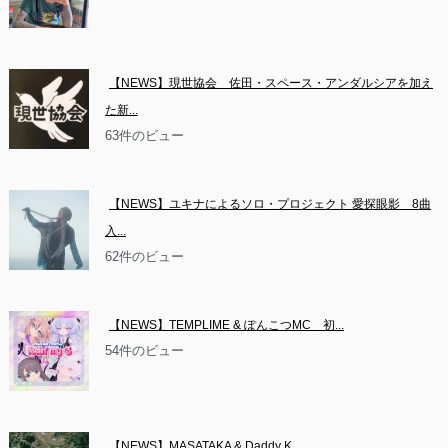
【NEWS】現世協会　佐田・スペース・アンダルシアを加え
た新...
63件のビュー
【NEWS】ユキナによるソロ・プロジェクト 愛探眼影　8曲
入...
62件のビュー
【NEWS】TEMPLIME & ぽんこつMC　初...
54件のビュー
【NEWS】MASATAKA & Daddy K　...