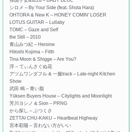
帰国子女&sz2u – BABY BLUE
シロメ – By Your Side (feat. Shota Hara)
OHTORA & New K – HONEY COMIN’ LOSER
LOTUS GUITAR – Lullaby
TOMC – Gaze and Self
the Still – 2010
青山みつ紀 – Heroine
Hitoshi Kojima – Filth
Tina Moon & Shigge – Are You?
浮 – てぃんさぐぬ花
アツムワンダフル & 一服track – Late-night Kitchen
Show
武田 鳴 – 青い脂
Yüksen Buyers House – Citylights and Moonlight
芳川ヨシノ & Sion – PRNG
から探し – ぶつくさ
ZETTAI CHU-KAKU – Heartbeat Highway
宮本彩陽 – 言わない方がいい