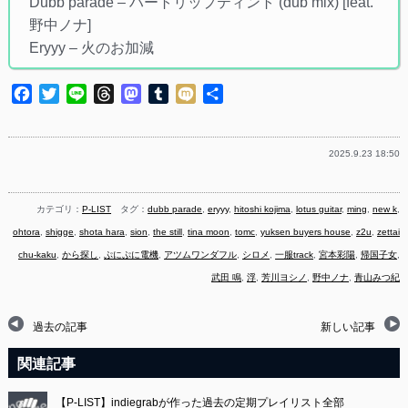
Dubb parade – ハートリップティント (dub mix) [feat.
野中ノナ]
Eryyy – 火のお加減
Facebook
Twitter
Line
Threads
Mastodon
Tumblr
Mixi
共
有
2025.9.23 18:50
カテゴリ：
P-LIST
タグ：
dubb parade
,
eryyy
,
hitoshi kojima
,
lotus guitar
,
ming
,
new k
,
ohtora
,
shigge
,
shota hara
,
sion
,
the still
,
tina moon
,
tomc
,
yuksen buyers house
,
z2u
,
zettai
chu-kaku
,
から探し
,
ぷにぷに電機
,
アツムワンダフル
,
シロメ
,
一服track
,
宮本彩陽
,
帰国子女
,
武田 鳴
,
浮
,
芳川ヨシノ
,
野中ノナ
,
青山みつ紀
過去の記事
新しい記事
関連記事
【P-LIST】indiegrabが作った過去の定期プレイリスト全部