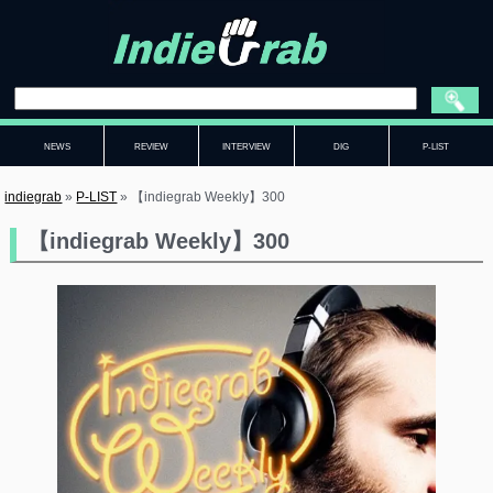
NEWS
REVIEW
INTERVIEW
DIG
P-LIST
indiegrab
»
P-LIST
»
【indiegrab Weekly】300
【indiegrab Weekly】300