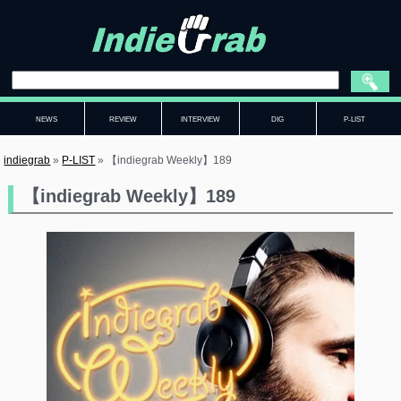
NEWS
REVIEW
INTERVIEW
DIG
P-LIST
indiegrab
»
P-LIST
»
【indiegrab Weekly】189
【indiegrab Weekly】189