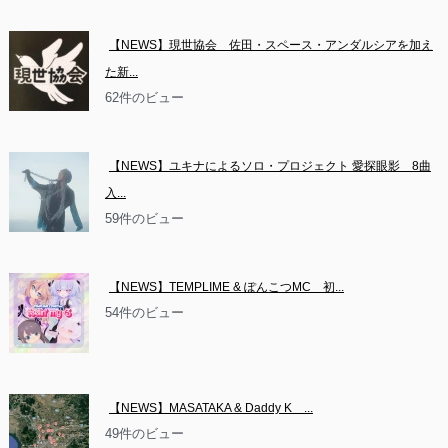
【NEWS】現世協会　佐田・スペース・アンダルシアを加え
た新...
62件のビュー
【NEWS】ユキナによるソロ・プロジェクト 愛探眼影　8曲
入...
59件のビュー
【NEWS】TEMPLIME & ぽんこつMC　初...
54件のビュー
【NEWS】MASATAKA & Daddy K　...
49件のビュー