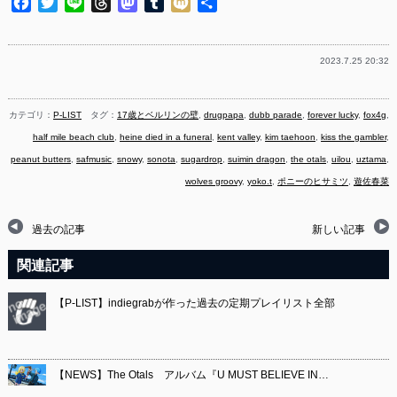
Facebook
Twitter
Line
Threads
Mastodon
Tumblr
Mixi
共
有
2023.7.25 20:32
カテゴリ：
P-LIST
タグ：
17歳とベルリンの壁
,
drugpapa
,
dubb parade
,
forever lucky
,
fox4g
,
half mile beach club
,
heine died in a funeral
,
kent valley
,
kim taehoon
,
kiss the gambler
,
peanut butters
,
safmusic
,
snowy
,
sonota
,
sugardrop
,
suimin dragon
,
the otals
,
uilou
,
uztama
,
wolves groovy
,
yoko.t
,
ポニーのヒサミツ
,
遊佐春菜
過去の記事
新しい記事
関連記事
【P-LIST】indiegrabが作った過去の定期プレイリスト全部
【NEWS】The Otals アルバム『U MUST BELIEVE IN…