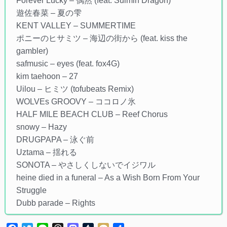
Forever Lucky – 偶然 (feat. Suimin Dragon)
遊佐春菜 – 夏の雫
KENT VALLEY – SUMMERTIME
ポニーのヒサミツ – 海辺の街から (feat. kiss the
gambler)
safmusic – eyes (feat. fox4G)
kim taehoon – 27
Uilou – ヒミツ (tofubeats Remix)
WOLVEs GROOVY – ココロノ氷
HALF MILE BEACH CLUB – Reef Chorus
snowy – Hazy
DRUGPAPA – 泳ぐ前
Uztama – 揺れる
SONOTA – やさしくしないでイジワル
heine died in a funeral – As a Wish Born From Your
Struggle
Dubb parade – Rights