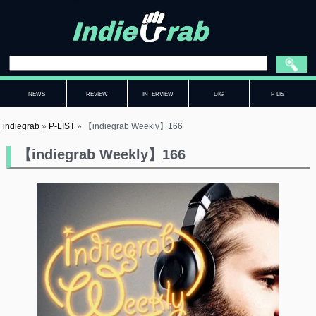
NEWS
REVIEW
INTERVIEW
DIG
P-LIST
indiegrab
»
P-LIST
»
【indiegrab Weekly】166
【indiegrab Weekly】166