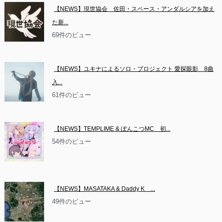
【NEWS】現世協会　佐田・スペース・アンダルシアを加え
た新...
69件のビュー
【NEWS】ユキナによるソロ・プロジェクト 愛探眼影　8曲
入...
61件のビュー
【NEWS】TEMPLIME & ぽんこつMC　初...
54件のビュー
【NEWS】MASATAKA & Daddy K　...
49件のビュー