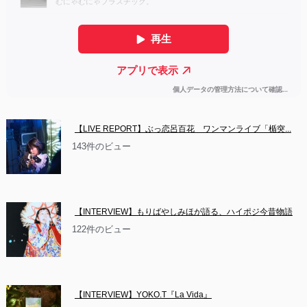
【LIVE REPORT】ぶっ恋呂百花　ワンマンライブ「楯突...
143件のビュー
【INTERVIEW】もりばやしみほが語る、ハイポジ今昔物語
122件のビュー
【INTERVIEW】YOKO.T『La Vida』