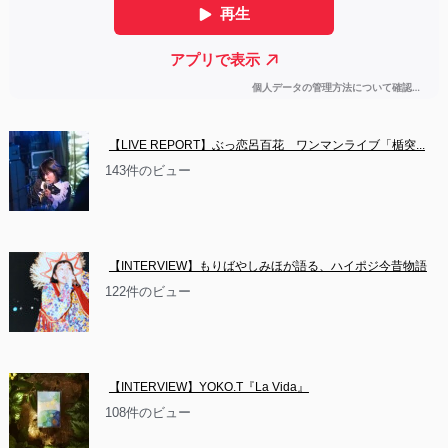
【LIVE REPORT】ぶっ恋呂百花　ワンマンライブ「楯突...
143件のビュー
【INTERVIEW】もりばやしみほが語る、ハイポジ今昔物語
122件のビュー
【INTERVIEW】YOKO.T『La Vida』
108件のビュー