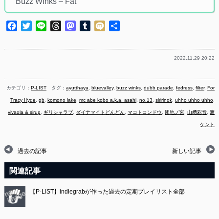
Buzz Winks – Fat
Facebook
Twitter
Line
Threads
Mastodon
Tumblr
Mixi
共
有
2022.11.29 20:22
カテゴリ：
P-LIST
タグ：
ayutthaya
,
bluevalley
,
buzz winks
,
dubb parade
,
fedress
,
filter
,
For
Tracy Hyde
,
gb
,
komono lake
,
mc abe kobo a.k.a. asahi
,
no.13
,
siririnok
,
uhho uhho uhho
,
vivaola & sirup
,
ギリシャラブ
,
ダイナマイトどんどん
,
マコトコンドウ
,
団地ノ宮
,
山﨑彩音
,
渡
ケント
過去の記事
新しい記事
関連記事
【P-LIST】indiegrabが作った過去の定期プレイリスト全部