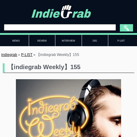
NEWS
REVIEW
INTERVIEW
DIG
P-LIST
indiegrab
»
P-LIST
»
【indiegrab Weekly】155
【indiegrab Weekly】155