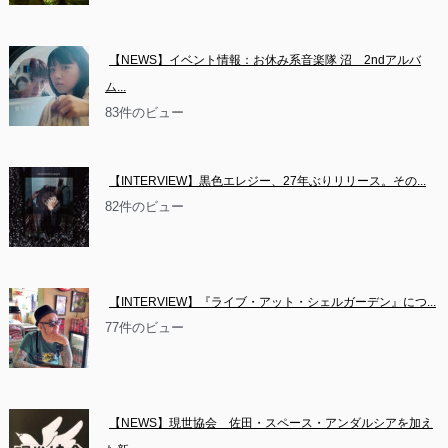
【NEWS】イベント情報：お休み系音楽隊 沼　2ndアルバ
ム...
83件のビュー
【INTERVIEW】黒色エレジー、27年ぶりリリース。その...
82件のビュー
【INTERVIEW】『ライブ・アット・シェルガーデン』につ...
77件のビュー
【NEWS】現世協会　佐田・スペース・アンダルシアを加え