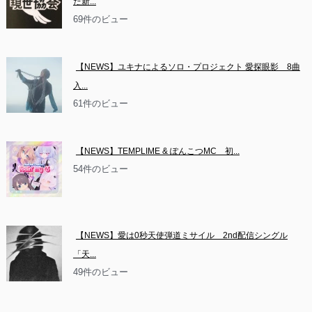
た新...
69件のビュー
【NEWS】ユキナによるソロ・プロジェクト 愛探眼影　8曲
入...
61件のビュー
【NEWS】TEMPLIME & ぽんこつMC　初...
54件のビュー
【NEWS】愛は0秒天使弾道ミサイル　2nd配信シングル
「天...
49件のビュー