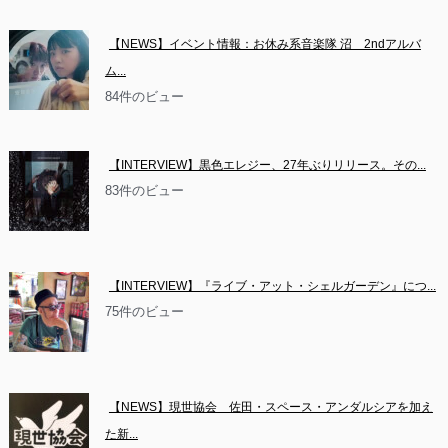
【NEWS】イベント情報：お休み系音楽隊 沼　2ndアルバ
ム...
84件のビュー
【INTERVIEW】黒色エレジー、27年ぶりリリース。その...
83件のビュー
【INTERVIEW】『ライブ・アット・シェルガーデン』につ...
75件のビュー
【NEWS】現世協会　佐田・スペース・アンダルシアを加え
た新...