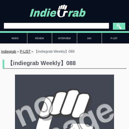
NEWS
REVIEW
INTERVIEW
DIG
P-LIST
indiegrab
»
P-LIST
»
【indiegrab Weekly】088
【indiegrab Weekly】088