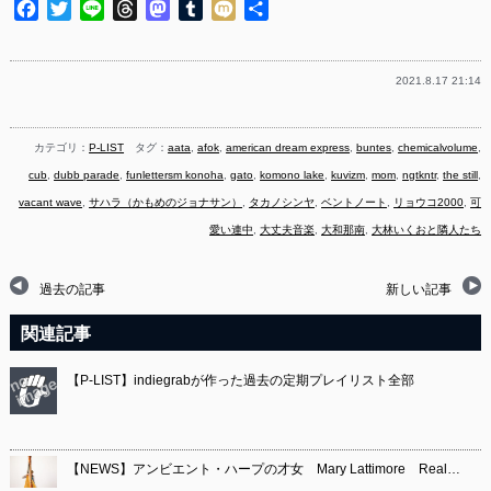
Facebook
Twitter
Line
Threads
Mastodon
Tumblr
Mixi
共
有
2021.8.17 21:14
カテゴリ：
P-LIST
タグ：
aata
,
afok
,
american dream express
,
buntes
,
chemicalvolume
,
cub
,
dubb parade
,
funlettersm konoha
,
gato
,
komono lake
,
kuvizm
,
mom
,
ngtkntr
,
the still
,
vacant wave
,
サハラ（かもめのジョナサン）
,
タカノシンヤ
,
ベントノート
,
リョウコ2000
,
可
愛い連中
,
大丈夫音楽
,
大和那南
,
大林いくおと隣人たち
過去の記事
新しい記事
関連記事
【P-LIST】indiegrabが作った過去の定期プレイリスト全部
【NEWS】アンビエント・ハープの才女 Mary Lattimore Real…