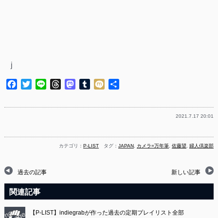
j
Facebook
Twitter
Line
Threads
Mastodon
Tumblr
Mixi
共
有
2021.7.17 20:01
カテゴリ：
P-LIST
タグ：
JAPAN
,
カメラ=万年筆
,
佐藤望
,
婦人倶楽部
過去の記事
新しい記事
関連記事
【P-LIST】indiegrabが作った過去の定期プレイリスト全部