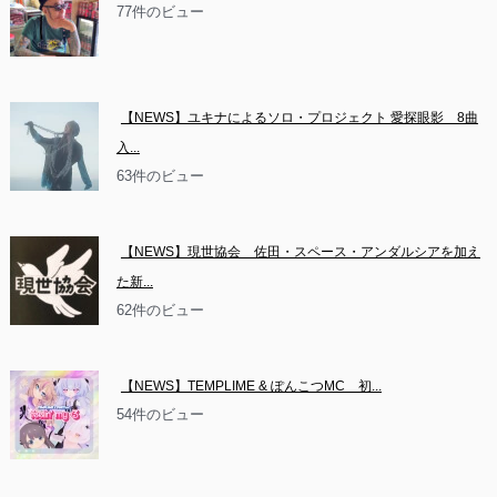
77件のビュー
【NEWS】ユキナによるソロ・プロジェクト 愛探眼影　8曲
入...
63件のビュー
【NEWS】現世協会　佐田・スペース・アンダルシアを加え
た新...
62件のビュー
【NEWS】TEMPLIME & ぽんこつMC　初...
54件のビュー