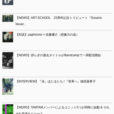
【NEWS】ART-SCHOOL 25周年記念トリビュート『Dreams
Never…
【対談】yagihiromi × 佐藤優介（想像力の血）
【NEWS】揺らぎの過去タイトルがBandcampで一斉配信開始
【INTERVIEW】『光』ほたるたち / 『世界へ』穂高亜希子
【NEWS】TAMTAMメンバーによるユニット5つが同時に始動 & それ
ぞれ音源をリリース