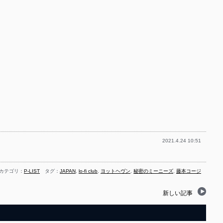
2021.4.24 10:51
カテゴリ：
P-LIST
タグ：
JAPAN
,
lo-fi club
,
ヨットヘヴン
,
秘密のミーニーズ
,
藤本コージ
新しい記事