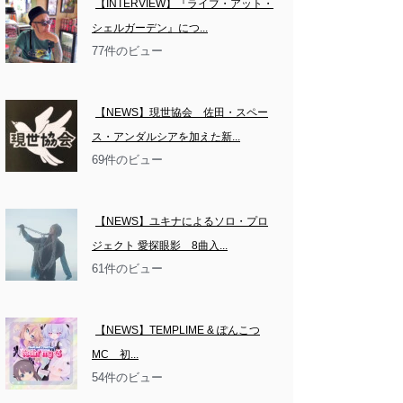
【INTERVIEW】『ライブ・アット・
シェルガーデン』につ...
77件のビュー
【NEWS】現世協会　佐田・スペー
ス・アンダルシアを加えた新...
69件のビュー
【NEWS】ユキナによるソロ・プロ
ジェクト 愛探眼影　8曲入...
61件のビュー
【NEWS】TEMPLIME & ぽんこつ
MC　初...
54件のビュー