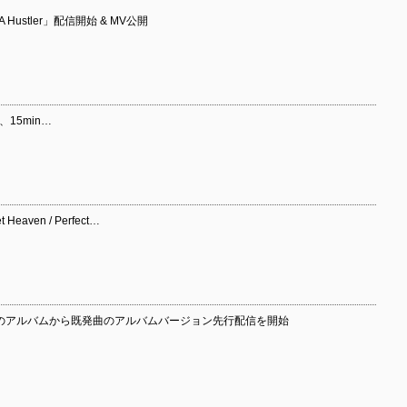
 Hustler」配信開始 & MV公開
s、15min…
 Heaven / Perfect…
/5リリースのアルバムから既発曲のアルバムバージョン先行配信を開始