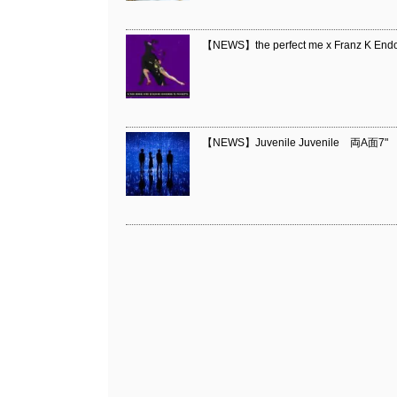
【NEWS】the perfect me x Franz
【NEWS】Juvenile Juvenile 両A面7" 「