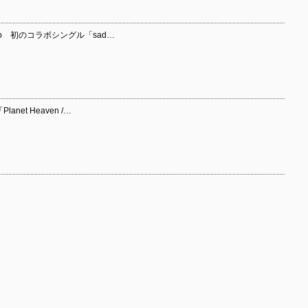
 K Endo 初のコラボシングル「sad…
Planet Heaven /…