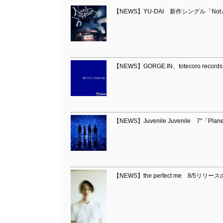
【NEWS】YU-DAI 新作シングル「Not A
【NEWS】GORGE.IN、totecoro record
【NEWS】Juvenile Juvenile 7"「Planet
【NEWS】the perfect me 8