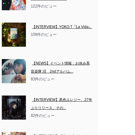
122件のビュー
【INTERVIEW】YOKO.T『La Vida』
109件のビュー
【NEWS】イベント情報：お休み系
音楽隊 沼　2ndアルバム...
83件のビュー
【INTERVIEW】黒色エレジー、27年
ぶりリリース。その...
82件のビュー