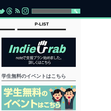
>
">
">
" >
P-LIST
学生無料のイベントはこちら