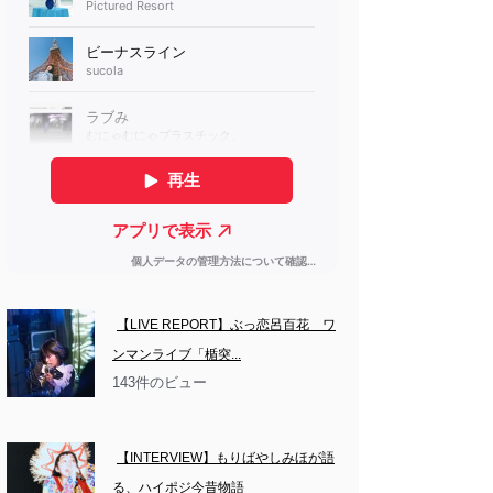
【LIVE REPORT】ぶっ恋呂百花　ワ
ンマンライブ「楯突...
143件のビュー
【INTERVIEW】もりばやしみほが語
る、ハイポジ今昔物語