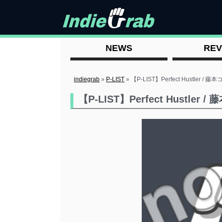
NEWS
REV
indiegrab
»
P-LIST
»
【P-LIST】Perfect Hustler / 藤
【P-LIST】Perfect Hustler 