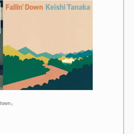
’ Down』