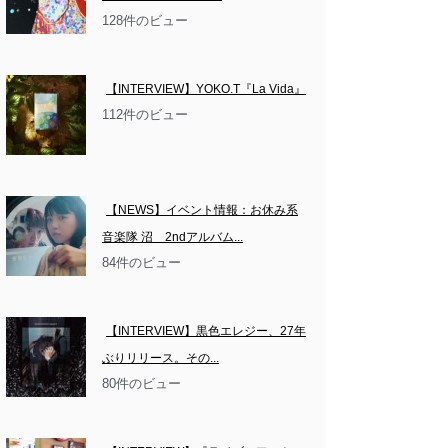
128件のビュー
【INTERVIEW】YOKO.T『La Vida』
112件のビュー
【NEWS】イベント情報：お休み系
音楽隊 沼　2ndアルバム...
84件のビュー
【INTERVIEW】黒色エレジー、27年
ぶりリリース。その...
80件のビュー