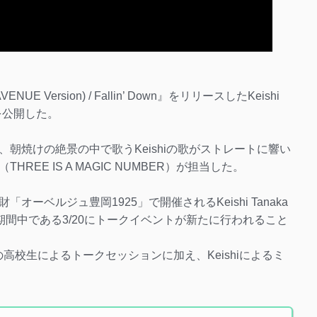
E Version) / Fallin’ Down』をリリースしたKeishi
MVを公開した。
朝焼けの絶景の中で歌うKeishiの歌がストレートに響い
EE IS A MAGIC NUMBER）が担当した。
ーベルジュ豊岡1925」で開催されるKeishi Tanaka
]の開催期間中である3/20にトークイベントが新たに行われること
在中の高校生によるトークセッションに加え、Keishiによるミ