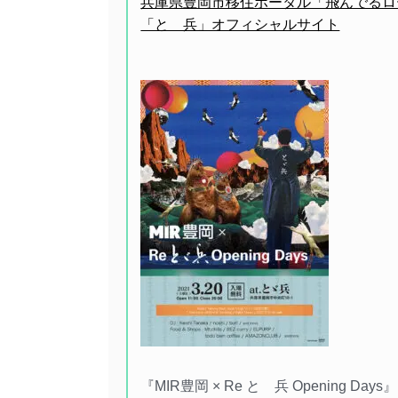
兵庫県豊岡市移住ポータル「飛んでるロ
「とゞ兵」オフィシャルサイト
『MIR豊岡 × Re とゞ兵 Opening Days』