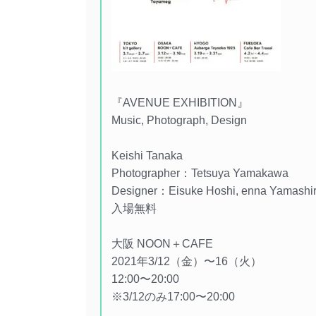
『AVENUE EXHIBITION』
Music, Photograph, Design
Keishi Tanaka
Photographer：Tetsuya Yamakawa
Designer：Eisuke Hoshi, enna Yamashir
入場無料
大阪 NOON＋CAFE
2021年3/12（金）〜16（火）
12:00〜20:00
※3/12のみ17:00〜20:00