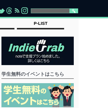
>
">
">
" >
P-LIST
学生無料のイベントはこちら