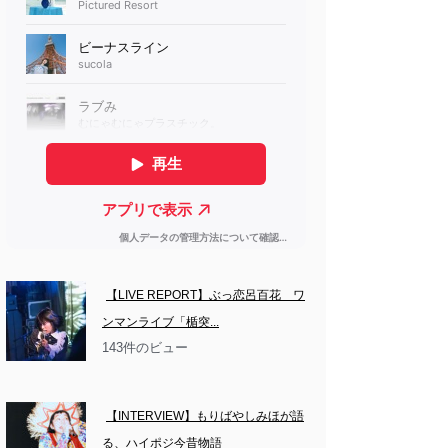
【LIVE REPORT】ぶっ恋呂百花　ワ
ンマンライブ「楯突...
143件のビュー
【INTERVIEW】もりばやしみほが語
る、ハイポジ今昔物語