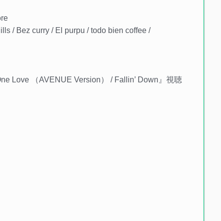
ore
 / Bez curry / El purpu / todo bien coffee /
e （AVENUE Version） / Fallin’ Down』視聴