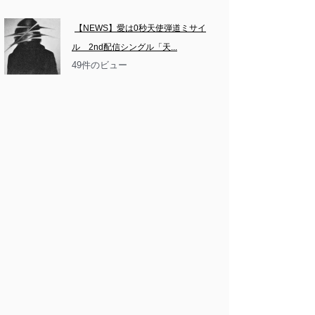
【NEWS】愛は0秒天使弾道ミサイ
ル　2nd配信シングル「天...
49件のビュー