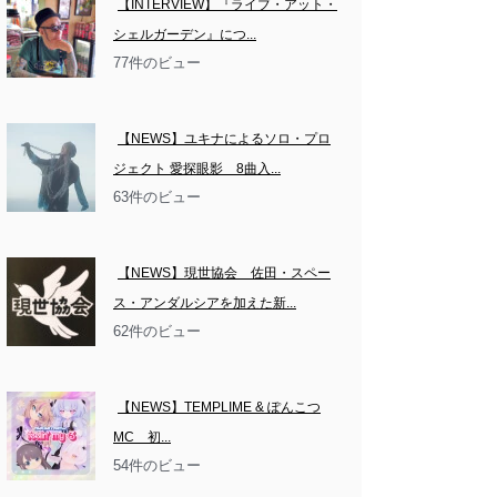
【INTERVIEW】『ライブ・アット・
シェルガーデン』につ...
77件のビュー
【NEWS】ユキナによるソロ・プロ
ジェクト 愛探眼影　8曲入...
63件のビュー
【NEWS】現世協会　佐田・スペー
ス・アンダルシアを加えた新...
62件のビュー
【NEWS】TEMPLIME & ぽんこつ
MC　初...
54件のビュー