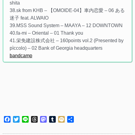
shita
38.sk from KHB – 【OMOIDE​​​​-​​​​04】車内恋愛 – 06 ある
迷子 feat. ALWAIO
39.MSS Sound System – MAAYA – 12 DOWNTOWN
40.fa-mi – Oriental – 01 Thank you
41.栄免建設株式会社 – 160points vol.2 (Presented by
pìccolo) – 02 Bank of Georgia headquarters
bandcamp
Facebook
Twitter
Line
Threads
Mastodon
Tumblr
Mixi
共
有