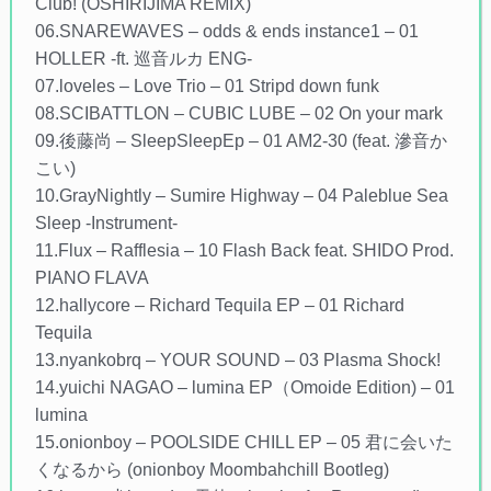
Club! (OSHIRIJIMA REMIX)
06.SNAREWAVES – odds & ends instance1 – 01
HOLLER -ft. 巡音ルカ ENG-
07.loveles – Love Trio – 01 Stripd down funk
08.SCIBATTLON – CUBIC LUBE – 02 On your mark
09.後藤尚 – SleepSleepEp – 01 AM2-30 (feat. 滲音か
こい)
10.GrayNightly – Sumire Highway – 04 Paleblue Sea
Sleep -Instrument-
11.Flux – Rafflesia – 10 Flash Back feat. SHIDO Prod.
PIANO FLAVA
12.hallycore – Richard Tequila EP – 01 Richard
Tequila
13.nyankobrq – YOUR SOUND – 03 Plasma Shock!
14.yuichi NAGAO – lumina EP（Omoide Edition) – 01
lumina
15.onionboy – POOLSIDE CHILL EP – 05 君に会いた
くなるから (onionboy Moombahchill Bootleg)