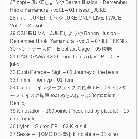
27.zbpt – JUKEしようや Barren Illusion ~ Remember
Hiroki Yamamura ~ vol.1 – 01 nissan_JUKE
28.rjnk – JUKEしようや JUKE ONLY LIVE TWICE
Vol​.​2 – 04 skol
29.OSHIRIJIMA – JUKEしようや Barren Illusion ~
Remember Hiroki Yamamura ~ vol.1 – 07 ILL TEKNIK
30.ヘントナー大佐 – Elephant Cage – 05 曖昧
31.HASEGAWA-4200 – one hour a day EP – 01 P-
juke
32.Dubb Parade – Sigh – 01 Journey of the beats
33.hirihiri – Torii ep – 01 Torii
34.Cathru – インターフェイスの確率 EP – 04 インタ
ーフェイスの確率 feat めらみぽっぷ (tomatoism
Remix)
35.ゆnovation – 160points (Presented by pìccolo) – 15
cirrocumulus
36.Hylen – Suiren EP – 02 Kikusui
37.Sesse – 【OMOIDE​​-​​65】ki no shita – 01 ki no