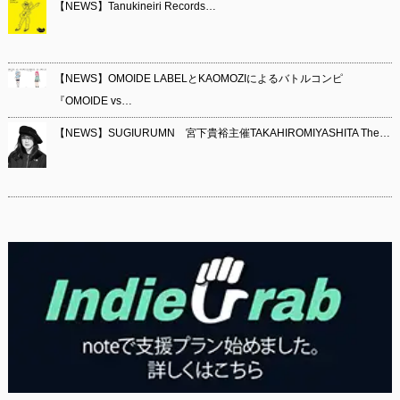
【NEWS】Tanukineiri Records…
【NEWS】OMOIDE LABELとKAOMOZIによるバトルコンピ
『OMOIDE vs…
【NEWS】SUGIURUMN 宮下貴裕主催TAKAHIROMIYASHITA The…