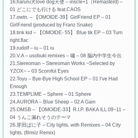
16.haruru犬love dog天使 – inscle+1（Remasterd) –
01 どこにでも行ける feat.CAOS
17.owtn. – 【OMOIDE​-​39】GirlFriend EP – 01
GirlFriend (produced by Franz Snake)
18.tink kid – 【OMOIDE- 55】 Blue tik EP – 03 Turn
right.flac
19.rudolf – iu – 01 iu
20.V.A – usobuki remixes – 嘯 – 08 脳内中学生今出
21.Stereoman – Stereoman Works ~Selected by
YZOX~ – 03 Scornful Eyes
22.Toyu – Bye-Bye High School EP – 01 I’ve Had
Enough
23.TEMPLIME – Sphere – 01 Sphere
24.AURORA – Blue Sheep – 02 A Gain
25.OMSB – 【OMOIDE-33】R.I.P. BAKA ILL 09~11 –
04 うんこ漏れそうのテーマ
26.芽田ぱに子 – City lights. with Remixes – 04 City
lights. (filmiiz Remix)