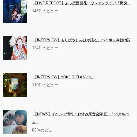
【LIVE REPORT】ぶっ恋呂百花　ワンマンライブ「楯突...
143件のビュー
【INTERVIEW】もりばやしみほが語る、ハイポジ今昔物語
124件のビュー
【INTERVIEW】YOKO.T『La Vida』
110件のビュー
【NEWS】イベント情報：お休み系音楽隊 沼　2ndアルバ
ム...
83件のビュー