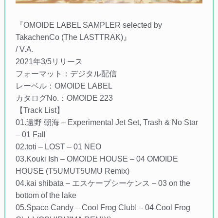
『OMOIDE LABEL SAMPLER selected by
TakachenCo (The LASTTRAK)』
/ V.A.
2021年3/5リリース
フォーマット：デジタル配信
レーベル：OMOIDE LABEL
カタログNo.：OMOIDE 223
【Track List】
01.遠野 朝海 – Experimental Jet Set, Trash & No Star
– 01 Fall
02.toti – LOST – 01 NEO
03.Kouki Ish – OMOIDE HOUSE – 04 OMOIDE
HOUSE (T5UMUT5UMU Remix)
04.kai shibata – エスケープシーケンス – 03 on the
bottom of the lake
05.Space Candy – Cool Frog Club! – 04 Cool Frog