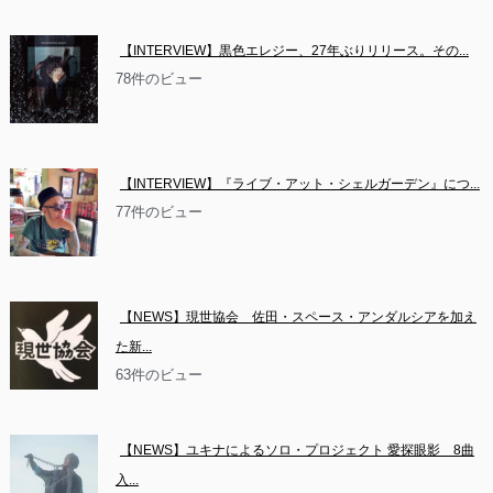
【INTERVIEW】黒色エレジー、27年ぶりリリース。その...
78件のビュー
【INTERVIEW】『ライブ・アット・シェルガーデン』につ...
77件のビュー
【NEWS】現世協会　佐田・スペース・アンダルシアを加え
た新...
63件のビュー
【NEWS】ユキナによるソロ・プロジェクト 愛探眼影　8曲
入...