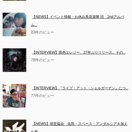
【NEWS】イベント情報：お休み系音楽隊 沼　2ndアルバ
ム...
83件のビュー
【INTERVIEW】黒色エレジー、27年ぶりリリース。その...
78件のビュー
【INTERVIEW】『ライブ・アット・シェルガーデン』につ...
77件のビュー
【NEWS】現世協会　佐田・スペース・アンダルシアを加え
た新...