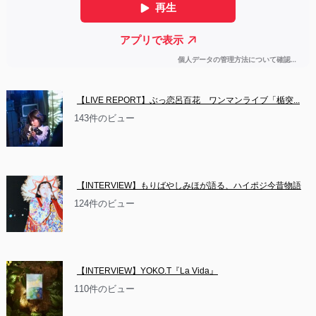
【LIVE REPORT】ぶっ恋呂百花　ワンマンライブ「楯突...
143件のビュー
【INTERVIEW】もりばやしみほが語る、ハイポジ今昔物語
124件のビュー
【INTERVIEW】YOKO.T『La Vida』
110件のビュー