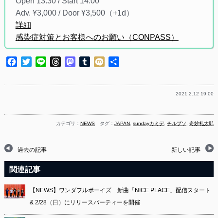
Open 13:30 / Start 14:00
Adv. ¥3,000 / Door ¥3,500（+1d）
詳細
感染症対策とお客様へのお願い（CONPASS）
Facebook
Twitter
Line
Threads
Mastodon
Tumblr
Mixi
共
有
2021.2.12 19:00
カテゴリ：
NEWS
タグ：
JAPAN
,
sundayカミデ
,
チルプソ
,
奇妙礼太郎
過去の記事
新しい記事
関連記事
【NEWS】ワンダフルボーイズ 新曲「NICE PLACE」配信スタート
& 2/28（日）にリリースパーティーを開催