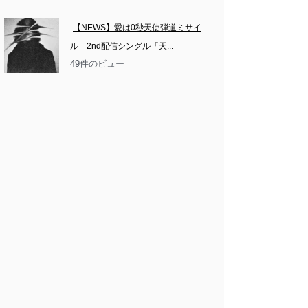
【NEWS】愛は0秒天使弾道ミサイ
ル　2nd配信シングル「天...
49件のビュー