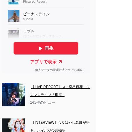
【LIVE REPORT】ぶっ恋呂百花　ワ
ンマンライブ「楯突...
143件のビュー
【INTERVIEW】もりばやしみほが語
る、ハイポジ今昔物語