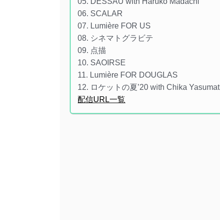
05. DESSAU with Haruko Madachi
06. SCALAR
07. Lumière FOR US
08. シネマトグラビテ
09. 点描
10. SAOIRSE
11. Lumière FOR DOUGLAS
12. ロケットの夏’20 with Chika Yasumat
配信URL一覧