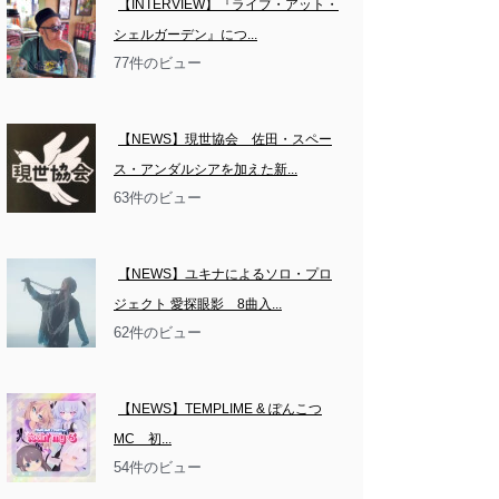
【INTERVIEW】『ライブ・アット・
シェルガーデン』につ...
77件のビュー
【NEWS】現世協会　佐田・スペー
ス・アンダルシアを加えた新...
63件のビュー
【NEWS】ユキナによるソロ・プロ
ジェクト 愛探眼影　8曲入...
62件のビュー
【NEWS】TEMPLIME & ぽんこつ
MC　初...
54件のビュー