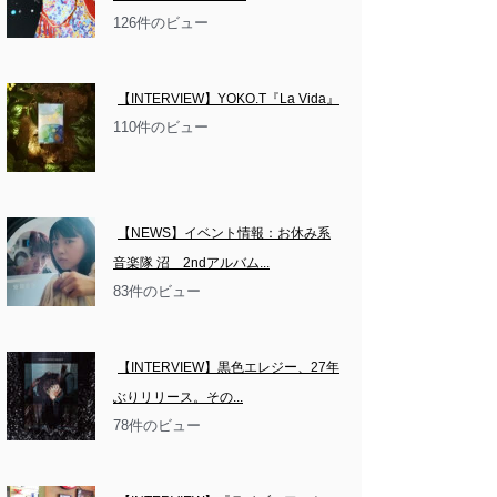
126件のビュー
【INTERVIEW】YOKO.T『La Vida』
110件のビュー
【NEWS】イベント情報：お休み系
音楽隊 沼　2ndアルバム...
83件のビュー
【INTERVIEW】黒色エレジー、27年
ぶりリリース。その...
78件のビュー