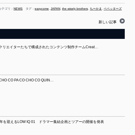
カテゴリ：
NEWS
タグ：
easycome
,
JAPAN
,
the wisely brothers
,
ちーかま
,
ペペッターズ
新しい記事
ったクリエイターたちで構成されたコンテンツ制作チームCreat…
O PA CO CHO CO QUIN…
年を迎えるLOW IQ 01 ドラマー集結企画とツアーの開催を発表