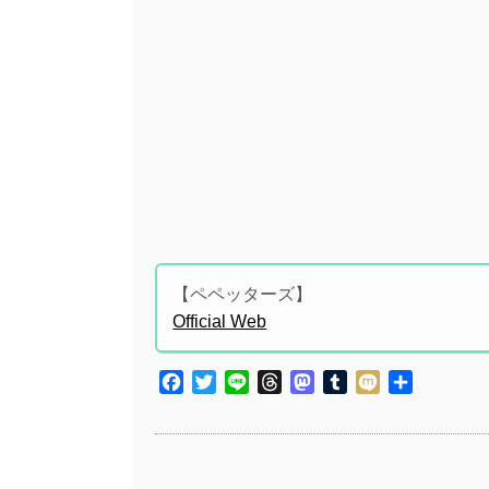
【ペペッターズ】
Official Web
Facebook
Twitter
Line
Threads
Mastodon
Tumblr
Mixi
共
有