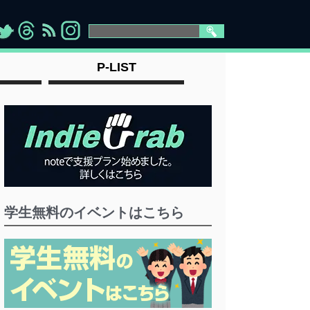
>
">
">
" >
P-LIST
学生無料のイベントはこちら