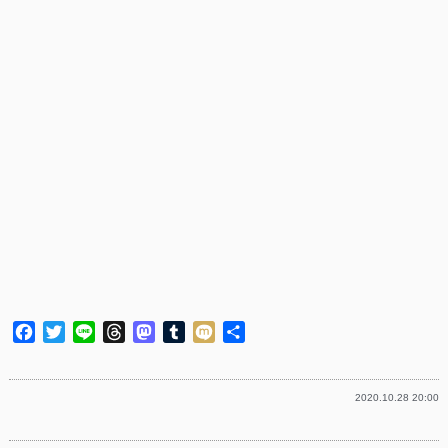
Facebook
Twitter
Line
Threads
Mastodon
Tumblr
Mixi
共
有
2020.10.28 20:00