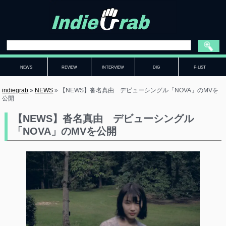
NEWS
REVIEW
INTERVIEW
DIG
P-LIST
indiegrab
»
NEWS
»
【NEWS】沓名真由 デビューシングル「NOVA」のMVを
公開
【NEWS】沓名真由 デビューシングル
「NOVA」のMVを公開