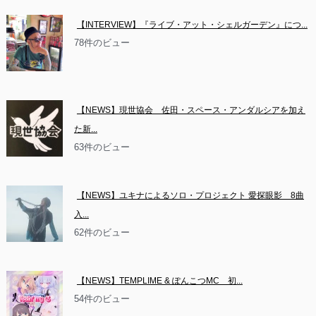
【INTERVIEW】『ライブ・アット・シェルガーデン』につ...
78件のビュー
【NEWS】現世協会　佐田・スペース・アンダルシアを加え
た新...
63件のビュー
【NEWS】ユキナによるソロ・プロジェクト 愛探眼影　8曲
入...
62件のビュー
【NEWS】TEMPLIME & ぽんこつMC　初...
54件のビュー