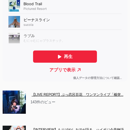
【LIVE REPORT】ぶっ恋呂百花　ワンマンライブ「楯突...
143件のビュー
【INTERVIEW】もりばやしみほが語る、ハイポジ今昔物語