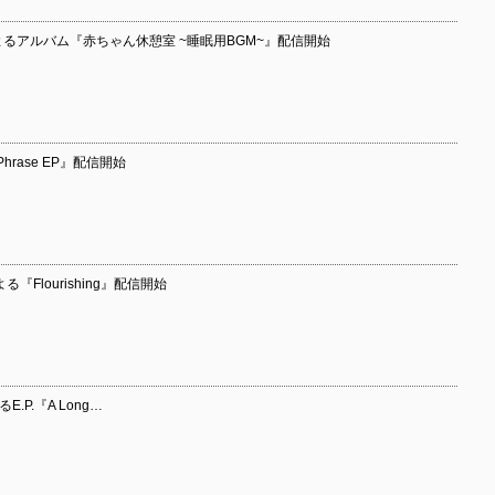
yuraによるアルバム『赤ちゃん休憩室 ~睡眠用BGM~』配信開始
e Phrase EP』配信開始
による『Flourishing』配信開始
るE.P.『A Long…