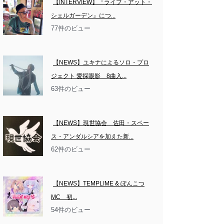
【INTERVIEW】『ライブ・アット・
シェルガーデン』につ...
77件のビュー
【NEWS】ユキナによるソロ・プロ
ジェクト 愛探眼影　8曲入...
63件のビュー
【NEWS】現世協会　佐田・スペー
ス・アンダルシアを加えた新...
62件のビュー
【NEWS】TEMPLIME & ぽんこつ
MC　初...
54件のビュー