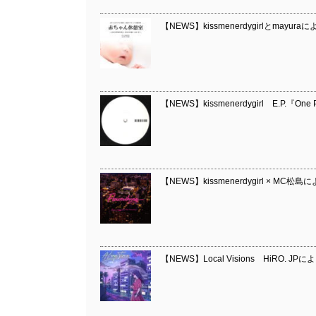
【NEWS】kissmenerdygirlとma
【NEWS】kissmenerdygirl E.P.『On
【NEWS】kissmenerdygirl × MC松島
【NEWS】Local Visions HiRO. JPによ