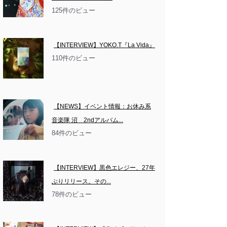
125件のビュー
【INTERVIEW】YOKO.T『La Vida』
110件のビュー
【NEWS】イベント情報：お休み系
音楽隊 沼　2ndアルバム...
84件のビュー
【INTERVIEW】黒色エレジー、27年
ぶりリリース。その...
78件のビュー