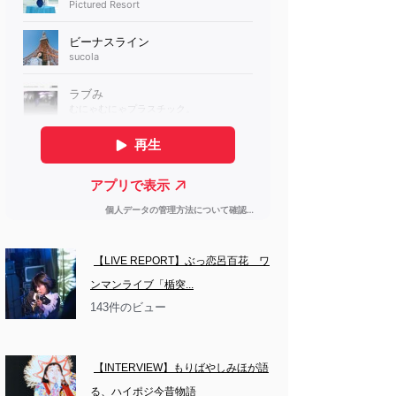
【LIVE REPORT】ぶっ恋呂百花　ワ
ンマンライブ「楯突...
143件のビュー
【INTERVIEW】もりばやしみほが語
る、ハイポジ今昔物語