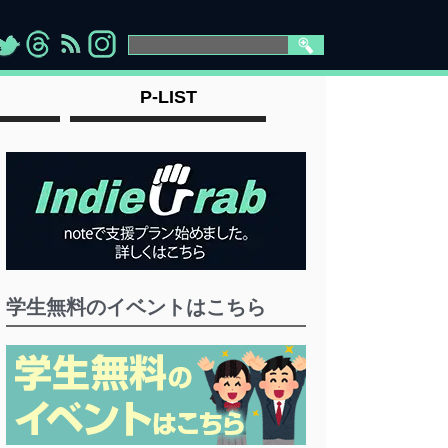
>
">
">
" >
P-LIST
学生無料のイベントはこちら