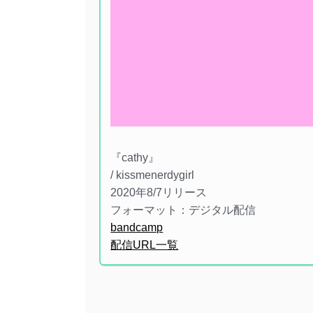
『cathy』
/ kissmenerdygirl
2020年8/7リリース
フォーマット：デジタル配信
bandcamp
配信URL一覧