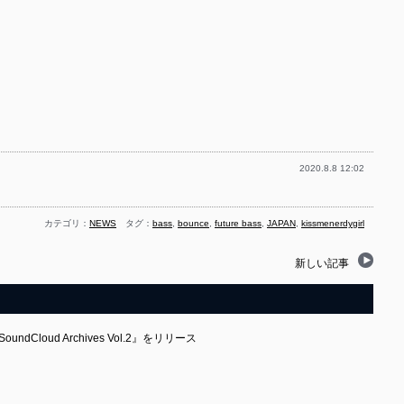
2020.8.8 12:02
カテゴリ：
NEWS
タグ：
bass
,
bounce
,
future bass
,
JAPAN
,
kissmenerdygirl
新しい記事
ndCloud Archives Vol​.​2』をリリース