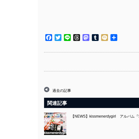
Facebook
Twitter
Line
Threads
Mastodon
Tumblr
Mixi
共
有
過去の記事
関連記事
【NEWS】kissmenerdygirl アルバム『Sou