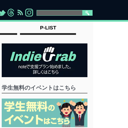
>
">
">
" >
P-LIST
学生無料のイベントはこちら