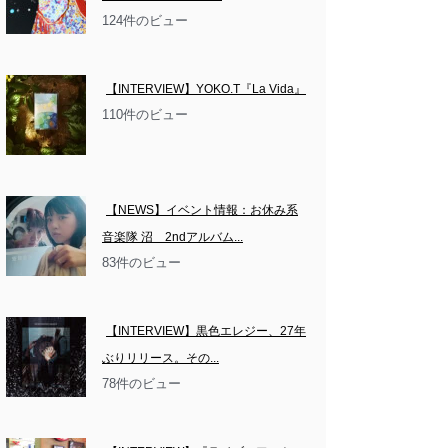
124件のビュー
【INTERVIEW】YOKO.T『La Vida』
110件のビュー
【NEWS】イベント情報：お休み系
音楽隊 沼　2ndアルバム...
83件のビュー
【INTERVIEW】黒色エレジー、27年
ぶりリリース。その...
78件のビュー