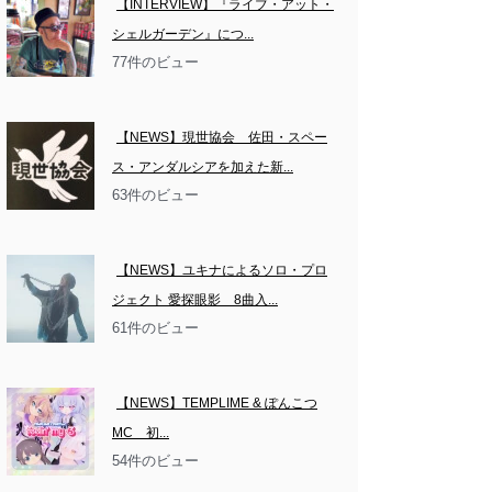
【INTERVIEW】『ライブ・アット・
シェルガーデン』につ...
77件のビュー
【NEWS】現世協会　佐田・スペー
ス・アンダルシアを加えた新...
63件のビュー
【NEWS】ユキナによるソロ・プロ
ジェクト 愛探眼影　8曲入...
61件のビュー
【NEWS】TEMPLIME & ぽんこつ
MC　初...
54件のビュー