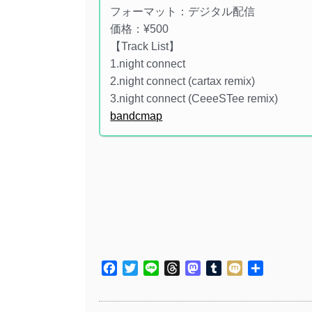
フォーマット：デジタル配信
価格：¥500
【Track List】
1.night connect
2.night connect (cartax remix)
3.night connect (CeeeSTee remix)
bandcmap
Facebook
Twitter
Line
Threads
Mastodon
Tumblr
Mixi
共
有