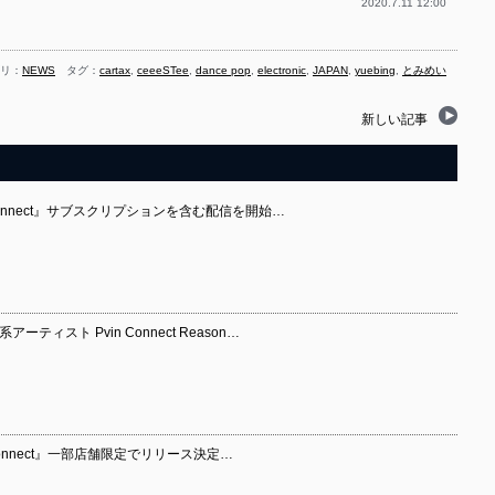
2020.7.11 12:00
リ：
NEWS
タグ：
cartax
,
ceeeSTee
,
dance pop
,
electronic
,
JAPAN
,
yuebing
,
とみめい
新しい記事
t connect』サブスクリプションを含む配信を開始…
ィスト Pvin Connect Reason…
onnect』一部店舗限定でリリース決定…