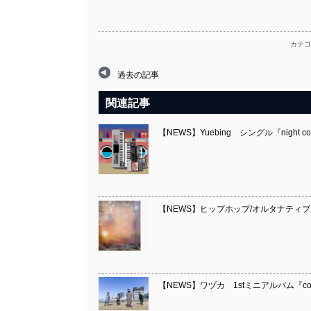
カテゴ
過去の記事
関連記事
【NEWS】Yuebing シングル『nigh
【NEWS】ヒップホップ/オルタナティブ系アーテ
【NEWS】ワヅカ 1stミニアルバム『c