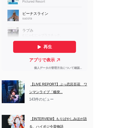
【LIVE REPORT】ぶっ恋呂百花　ワ
ンマンライブ「楯突...
143件のビュー
【INTERVIEW】もりばやしみほが語
る、ハイポジ今昔物語