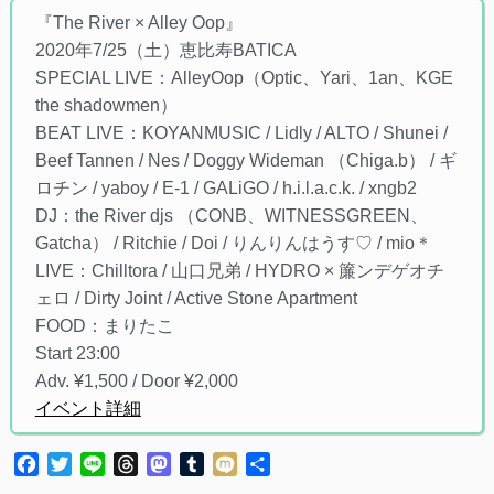
『The River × Alley Oop』
2020年7/25（土）恵比寿BATICA
SPECIAL LIVE：AlleyOop（Optic、Yari、1an、KGE
the shadowmen）
BEAT LIVE：KOYANMUSIC / Lidly / ALTO / Shunei /
Beef Tannen / Nes / Doggy Wideman （Chiga.b） / ギ
ロチン / yaboy / E-1 / GALiGO / h.i.l.a.c.k. / xngb2
DJ：the River djs （CONB、WITNESSGREEN、
Gatcha） / Ritchie / Doi / りんりんはうす♡ / mio＊
LIVE：Chilltora / 山口兄弟 / HYDRO × 簾ンデゲオチ
ェロ / Dirty Joint / Active Stone Apartment
FOOD：まりたこ
Start 23:00
Adv. ¥1,500 / Door ¥2,000
イベント詳細
Facebook
Twitter
Line
Threads
Mastodon
Tumblr
Mixi
共
有