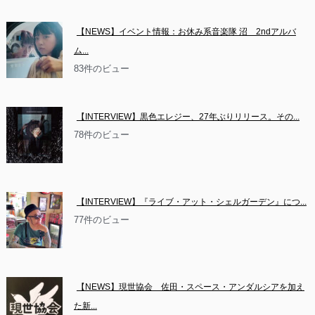
【NEWS】イベント情報：お休み系音楽隊 沼　2ndアルバ
ム...
83件のビュー
【INTERVIEW】黒色エレジー、27年ぶりリリース。その...
78件のビュー
【INTERVIEW】『ライブ・アット・シェルガーデン』につ...
77件のビュー
【NEWS】現世協会　佐田・スペース・アンダルシアを加え
た新...