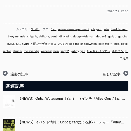
2020.7.7 12:00
カテゴリ：
NEWS
タグ：
1an
,
active stone apartment
,
alleyoop
,
alto
,
beef tannen
,
bkoyanmusic
,
chiga.b
,
chilltora
,
conb
,
dirty joint
,
doggy wideman
,
doi
,
e-1
,
galigo
,
gatcha
,
h.i.l.a.c.k.
,
hydro × 簾ンデゲオチェロ
,
JAPAN
,
kge the shadowmen
,
lidly
,
mio＊
,
nes
,
optic
,
ritchie
,
shunei
,
the river djs
,
witnessgreen
,
xngb2
,
yaboy
,
yari
,
りんりんはうす♡
,
ギロチン
,
山
口兄弟
過去の記事
新しい記事
関連記事
【NEWS】Optic, Wutsusemi（Yari） 7インチ『Alley Oop 7 Inch…
【NEWS】イベント情報：OpticとYariによる新パーティー『Alley…