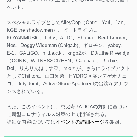
ベント。
スペシャルライブとしてAlleyOop（Optic、Yari、1an、
KGE the shadowmen）、ビートライブに
KOYANMUSIC、Lidly、ALTO、Shunei、Beef Tannen、
Nes、Doggy Wideman (Chiga.b)、ギロチン、yaboy、
E-1、GALiGO、h.i.l.a.c.k.、xngb2が、DJにthe River djs
（CONB、WITNESSGREEN、Gatcha）、Ritchie、
Doi、りんりんはうす♡、mio＊が、さらにライブアクト
としてChilltora、山口兄弟、HYDRO × 簾ンデゲオチェ
ロ、Dirty Joint、Active Stone Apartmentの出演がアナウ
ンスされている。
また、このイベントは、恵比寿BATICAの方針に基づい
て新型コロナウィルス対策の上で開催される。
詳細な内容については
イベントの詳細ページ
を参照。