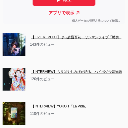
【LIVE REPORT】ぶっ恋呂百花　ワンマンライブ「楯突...
143件のビュー
【INTERVIEW】もりばやしみほが語る、ハイポジ今昔物語
126件のビュー
【INTERVIEW】YOKO.T『La Vida』
110件のビュー