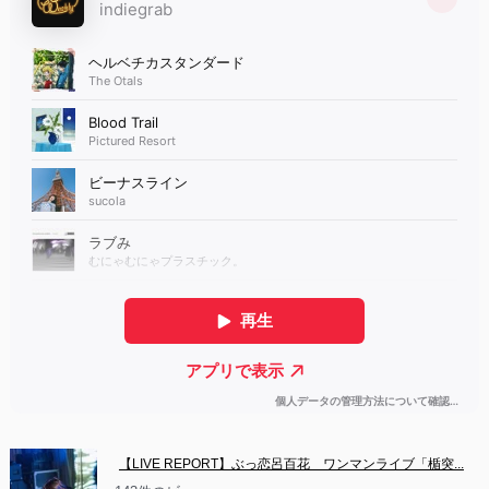
【LIVE REPORT】ぶっ恋呂百花　ワンマンライブ「楯突...