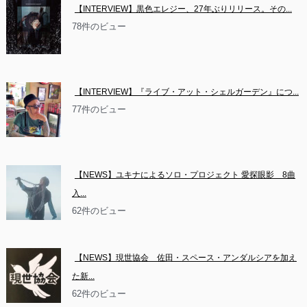
【INTERVIEW】黒色エレジー、27年ぶりリリース。その...
78件のビュー
【INTERVIEW】『ライブ・アット・シェルガーデン』につ...
77件のビュー
【NEWS】ユキナによるソロ・プロジェクト 愛探眼影　8曲
入...
62件のビュー
【NEWS】現世協会　佐田・スペース・アンダルシアを加え
た新...
62件のビュー