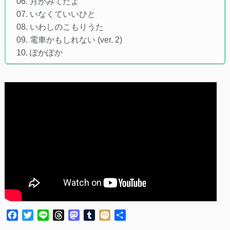
06. 月がみてたよ
07. いなくていいひと
08. いわしのこもりうた
09. 電車かもしれない (ver. 2)
10. ぽかぽか
Facebook
Twitter
Line
Threads
Mastodon
Tumblr
Mixi
共
有