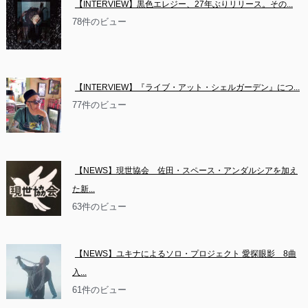
【INTERVIEW】黒色エレジー、27年ぶりリリース。その...
78件のビュー
【INTERVIEW】『ライブ・アット・シェルガーデン』につ...
77件のビュー
【NEWS】現世協会　佐田・スペース・アンダルシアを加え
た新...
63件のビュー
【NEWS】ユキナによるソロ・プロジェクト 愛探眼影　8曲
入...
61件のビュー