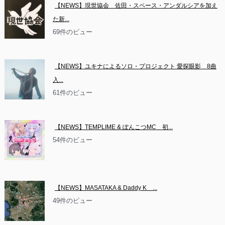
【NEWS】現世協会　佐田・スペース・アンダルシアを加え
た新...
69件のビュー
【NEWS】ユキナによるソロ・プロジェクト 愛探眼影　8曲
入...
61件のビュー
【NEWS】TEMPLIME & ぽんこつMC　初...
54件のビュー
【NEWS】MASATAKA & Daddy K　...
49件のビュー