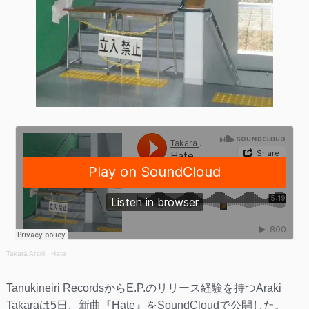
Takara Araki
·
Hate
Tanukineiri RecordsからE.P.のリリース経験を持つAraki
Takaraは5日、新曲『Hate』をSoundCloudで公開した。