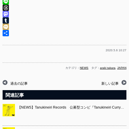
Twitter
Line
Threads
Mastodon
Tumblr
Mixi
共
有
2020.5.6 10:27
カテゴリ：
NEWS
タグ：
araki takara
,
JAPAN
過去の記事
新しい記事
関連記事
【NEWS】Tanukineiri Records 公募型コンピ『Tanukineiri Curry…