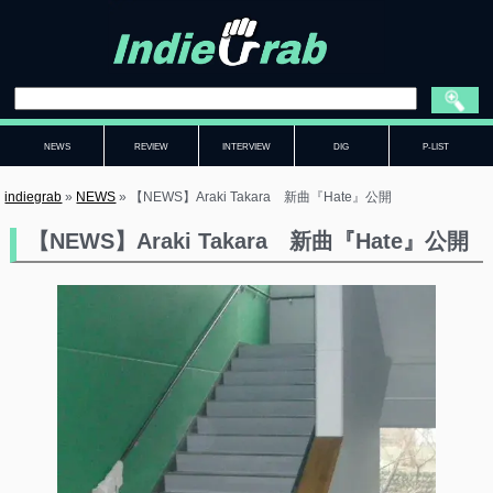
NEWS
REVIEW
INTERVIEW
DIG
P-LIST
indiegrab
»
NEWS
»
【NEWS】Araki Takara 新曲『Hate』公開
【NEWS】Araki Takara 新曲『Hate』公開