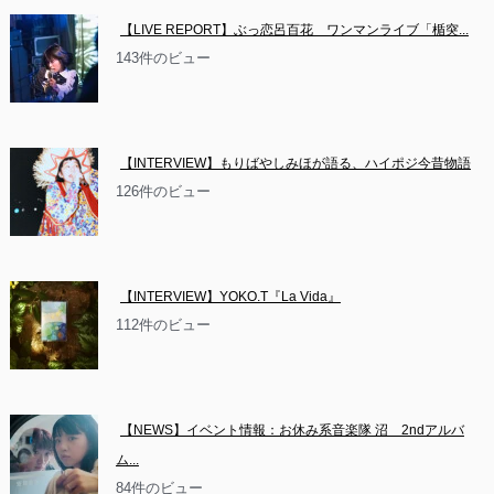
【LIVE REPORT】ぶっ恋呂百花　ワンマンライブ「楯突...
143件のビュー
【INTERVIEW】もりばやしみほが語る、ハイポジ今昔物語
126件のビュー
【INTERVIEW】YOKO.T『La Vida』
112件のビュー
【NEWS】イベント情報：お休み系音楽隊 沼　2ndアルバ
ム...
84件のビュー