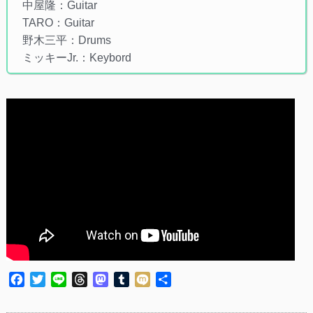
中屋隆：Guitar
TARO：Guitar
野木三平：Drums
ミッキーJr.：Keybord
Facebook
Twitter
Line
Threads
Mastodon
Tumblr
Mixi
共
有