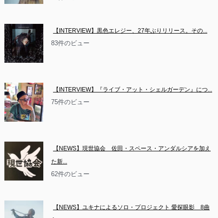
【INTERVIEW】黒色エレジー、27年ぶりリリース。その...
83件のビュー
【INTERVIEW】『ライブ・アット・シェルガーデン』につ...
75件のビュー
【NEWS】現世協会　佐田・スペース・アンダルシアを加え
た新...
62件のビュー
【NEWS】ユキナによるソロ・プロジェクト 愛探眼影　8曲