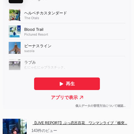
【LIVE REPORT】ぶっ恋呂百花　ワンマンライブ「楯突...
143件のビュー