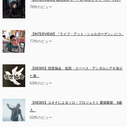
78件のビュー
【INTERVIEW】『ライブ・アット・シェルガーデン』につ...
77件のビュー
【NEWS】現世協会　佐田・スペース・アンダルシアを加え
た新...
63件のビュー
【NEWS】ユキナによるソロ・プロジェクト 愛探眼影　8曲
入...
62件のビュー