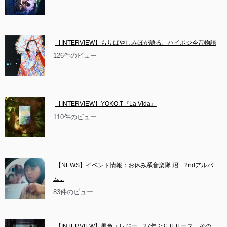
【INTERVIEW】もりばやしみほが語る、ハイポジ今昔物語
126件のビュー
【INTERVIEW】YOKO.T『La Vida』
110件のビュー
【NEWS】イベント情報：お休み系音楽隊 沼　2ndアルバ
ム...
83件のビュー
【INTERVIEW】黒色エレジー、27年ぶりリリース。その...