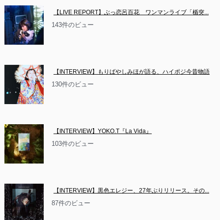
【LIVE REPORT】ぶっ恋呂百花　ワンマンライブ「楯突...
143件のビュー
【INTERVIEW】もりばやしみほが語る、ハイポジ今昔物語
130件のビュー
【INTERVIEW】YOKO.T『La Vida』
103件のビュー
【INTERVIEW】黒色エレジー、27年ぶりリリース。その...
87件のビュー