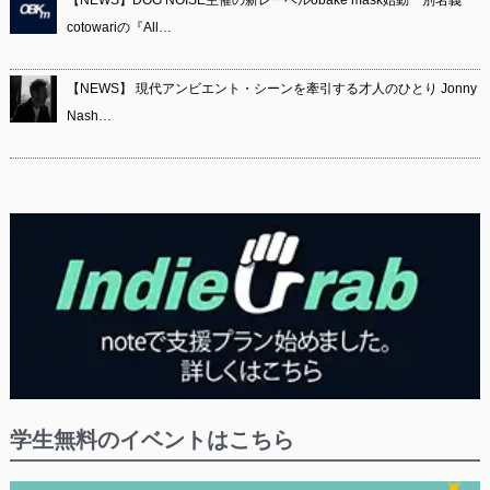
【NEWS】DOG NOISE主催の新レーベルobake mask始動 別名義
cotowariの『All…
【NEWS】 現代アンビエント・シーンを牽引する才人のひとり Jonny
Nash…
学生無料のイベントはこちら