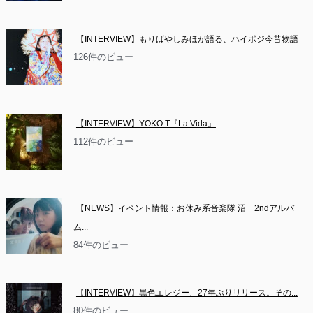
【INTERVIEW】もりばやしみほが語る、ハイポジ今昔物語
126件のビュー
【INTERVIEW】YOKO.T『La Vida』
112件のビュー
【NEWS】イベント情報：お休み系音楽隊 沼　2ndアルバ
ム...
84件のビュー
【INTERVIEW】黒色エレジー、27年ぶりリリース。その...
80件のビュー