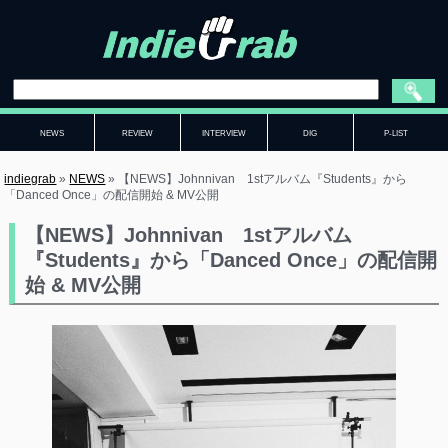
NEWS
REVIEW
INTERVIEW
DIG
P-LIST
indiegrab
»
NEWS
»
【NEWS】Johnnivan 1stアルバム『Students』から
「Danced Once」の配信開始 & MV公開
【NEWS】Johnnivan 1stアルバム
『Students』から「Danced Once」の配信開
始 & MV公開