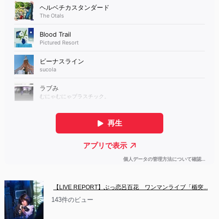
【LIVE REPORT】ぶっ恋呂百花　ワンマンライブ「楯突...
143件のビュー