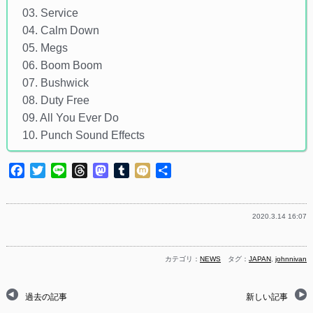
03. Service
04. Calm Down
05. Megs
06. Boom Boom
07. Bushwick
08. Duty Free
09. All You Ever Do
10. Punch Sound Effects
Facebook
Twitter
Line
Threads
Mastodon
Tumblr
Mixi
共
有
2020.3.14 16:07
カテゴリ：
NEWS
タグ：
JAPAN
,
johnnivan
過去の記事
新しい記事