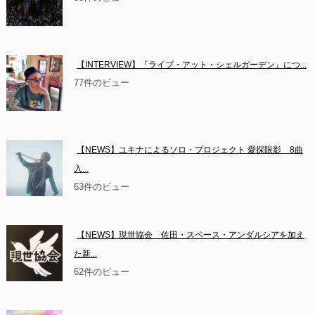
【INTERVIEW】『ライブ・アット・シェルガーデン』につ...
77件のビュー
【NEWS】ユキナによるソロ・プロジェクト 愛探眼影　8曲
入...
63件のビュー
【NEWS】現世協会　佐田・スペース・アンダルシアを加え
た新...
62件のビュー