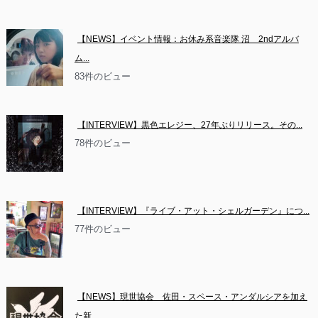
【NEWS】イベント情報：お休み系音楽隊 沼　2ndアルバ
ム...
83件のビュー
【INTERVIEW】黒色エレジー、27年ぶりリリース。その...
78件のビュー
【INTERVIEW】『ライブ・アット・シェルガーデン』につ...
77件のビュー
【NEWS】現世協会　佐田・スペース・アンダルシアを加え
た新...