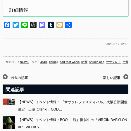
詳細情報
Facebook
Twitter
Line
Threads
Mastodon
Tumblr
Mixi
共
有
2020.3.12 12:00
カテゴリ：
NEWS
タグ：
4s4ki
,
kojikoji
,
odd foot works
,
rin音
,
shurkn pap
,
ササクレト
,
空音
過去の記事
新しい記事
関連記事
【NEWS】イベント情報： 『ササクレフェスティバル』大阪公演開催
決定 出演に4s4ki、ODD…
【NEWS】イベント情報：BOOL 現在開催中の『VIRGIN BABYLON
ART WORKS…