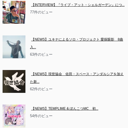
【INTERVIEW】『ライブ・アット・シェルガーデン』につ...
77件のビュー
【NEWS】ユキナによるソロ・プロジェクト 愛探眼影　8曲
入...
63件のビュー
【NEWS】現世協会　佐田・スペース・アンダルシアを加え
た新...
62件のビュー
【NEWS】TEMPLIME & ぽんこつMC　初...
54件のビュー