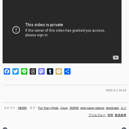
Facebook
Twitter
Line
Threads
Mastodon
Tumblr
Mixi
共
有
2020.3.2 16:10
カテゴリ：
NEWS
タグ：
For Tracy Hyde
,
J-pop
,
JAPAN
,
pink paper planes
,
shortcake
,
エイ
プリルブルー
,
管梓
,
船底春希