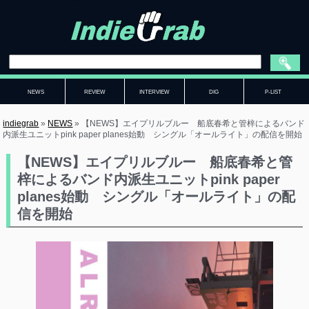
NEWS
REVIEW
INTERVIEW
DIG
P-LIST
indiegrab
»
NEWS
»
【NEWS】エイプリルブルー 船底春希と管梓によるバンド
内派生ユニットpink paper planes始動 シングル「オールライト」の配信を開始
【NEWS】エイプリルブルー 船底春希と管
梓によるバンド内派生ユニットpink paper
planes始動 シングル「オールライト」の配
信を開始