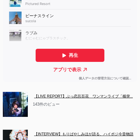
【LIVE REPORT】ぶっ恋呂百花　ワンマンライブ「楯突...
143件のビュー
【INTERVIEW】もりばやしみほが語る、ハイポジ今昔物語