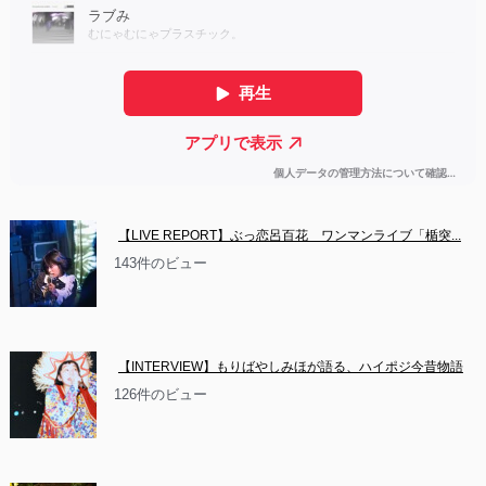
【LIVE REPORT】ぶっ恋呂百花　ワンマンライブ「楯突...
143件のビュー
【INTERVIEW】もりばやしみほが語る、ハイポジ今昔物語
126件のビュー