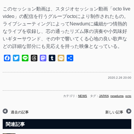
このセッション動画は、スタジオセッション動画「octo live
video」の配信を行うグループoctoにより制作されたもの。
ライブシューティングによってNewdumに繊細かつ情熱的
なライブを収録し、芯の通ったリズム隊の演奏や小気味好
いギターサウンド、その中で響いてくる心地の良い歌声な
どの詳細な部分にも見応えを持った映像となっている。
Facebook
Twitter
Line
Threads
Mastodon
Tumblr
Mixi
共
有
2020.2.26 20:00
カテゴリ：
NEWS
タグ：
JAPAN
,
newdums
,
octo
過去の記事
新しい記事
関連記事