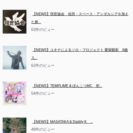
【NEWS】現世協会　佐田・スペース・アンダルシアを加え
た新...
63件のビュー
【NEWS】ユキナによるソロ・プロジェクト 愛探眼影　8曲
入...
62件のビュー
【NEWS】TEMPLIME & ぽんこつMC　初...
54件のビュー
【NEWS】MASATAKA & Daddy K　...
49件のビュー