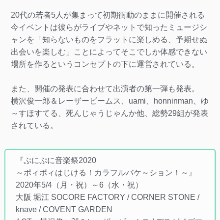
20代の若者5人が集まって初期衝動のままに開催される
今イベントは彼らがライブやネットで知ったミュージシ
ャンを「知らないものをフラットに楽しめる、予期せぬ
出会いを楽しむ」ことによってそこでしか体感できない
場所を作るというコンセプトの下に運営されている。
また、開催の発表に合わせて出演者の第一弾も発表。
横沢俊一郎＆レーザービームス、uami、honninman、ゆ
～すほすてる、死んじゃうじゃんか他、総勢29組が発表
されている。
『ぷにぷに音楽祭2020
～ポィポィはじける！カラフルバケ～ション！～』
2020年5/4（月・祝）～6（水・祝）
大阪 堀江 SOCORE FACTORY / CORNER STONE /
knave / COVENT GARDEN