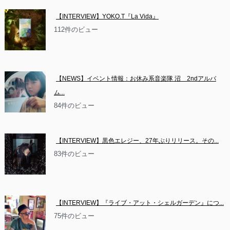
【INTERVIEW】YOKO.T『La Vida』
112件のビュー
【NEWS】イベント情報：お休み系音楽隊 沼　2ndアルバ
ム...
84件のビュー
【INTERVIEW】黒色エレジー、27年ぶりリリース。その...
83件のビュー
【INTERVIEW】『ライブ・アット・シェルガーデン』につ...
75件のビュー