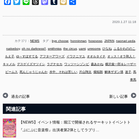
Facebook
Twitter
Line
Threads
Mastodon
Tumblr
Mixi
共
有
2020.1.27 11:18
カテゴリ：
NEWS
タグ：
bye choose
,
honninman
,
hosovoso
,
JAPAN
,
naonari ueda
,
nativeboy
,
oh no darkness!!
,
smithmiss
,
the circus
,
uami
,
umrooms
,
ひなね
,
ふるかわののこ
,
もえ子
,
ゆ～すほすてる
,
アフターアワーズ
,
イワクニマユ
,
オオルタイチ
,
オッス！オラ和人！
,
キャメル
,
デスゲイズマツイシ
,
ラグナセカ
,
ワッツーシゾンビ
,
森あかね
,
横沢俊一郎＆レーザー
ビームス
,
死んじゃうじゃんか
,
水中、それは苦しい
,
片山翔太
,
畑拓朗
,
解体ザダン壊
,
迷子
,
馬
車馬
過去の記事
新しい記事
関連記事
【NEWS】イベント情報：堀江で開催されるサーキットイベントト
『ぷにぷに音楽祭』出演者第2弾としてラブリ…