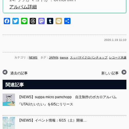
アルバム詳細
Facebook
Twitter
Line
Threads
Mastodon
Tumblr
Mixi
共
有
2020.1.19 11:10
カテゴリ：
NEWS
タグ：
JAPAN
,
trance
,
スッパマイクロパンチョップ
,
レコード水越
過去の記事
新しい記事
関連記事
【NEWS】suppa micro pamchopp 自主制作のボカロアルバム
『UTAUたいたい』を6/5にリリース
【NEWS】イベント情報：6/15（土）開催…