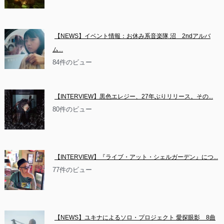
【NEWS】イベント情報：お休み系音楽隊 沼　2ndアルバ
ム...
84件のビュー
【INTERVIEW】黒色エレジー、27年ぶりリリース。その...
80件のビュー
【INTERVIEW】『ライブ・アット・シェルガーデン』につ...
77件のビュー
【NEWS】ユキナによるソロ・プロジェクト 愛探眼影　8曲