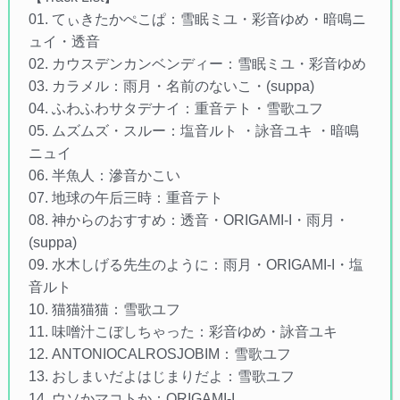
01. てぃきたかぺこぱ：雪眠ミユ・彩音ゆめ・暗鳴ニ
ュイ・透音
02. カウスデンカンベンディー：雪眠ミユ・彩音ゆめ
03. カラメル：雨月・名前のないこ・(suppa)
04. ふわふわサタデナイ：重音テト・雪歌ユフ
05. ムズムズ・スルー：塩音ルト ・詠音ユキ ・暗鳴
ニュイ
06. 半魚人：滲音かこい
07. 地球の午后三時：重音テト
08. 神からのおすすめ：透音・ORIGAMI-I・雨月・
(suppa)
09. 水木しげる先生のように：雨月・ORIGAMI-I・塩
音ルト
10. 猫猫猫猫：雪歌ユフ
11. 味噌汁こぼしちゃった：彩音ゆめ・詠音ユキ
12. ANTONIOCALROSJOBIM：雪歌ユフ
13. おしまいだよはじまりだよ：雪歌ユフ
14. ウソかマコトか：ORIGAMI-I