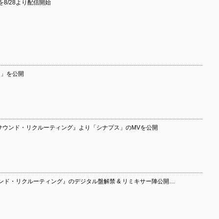
を8/28より配信開始
から」を公開
『サウンド・リクルーティング』より「シナプス」のMVを公開
ンド・リクルーティング』のデジタル盤解禁 & リミキサー陣公開…