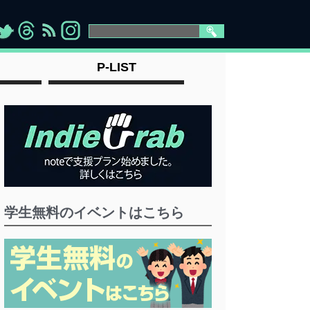
>
">
">
" >
P-LIST
学生無料のイベントはこちら