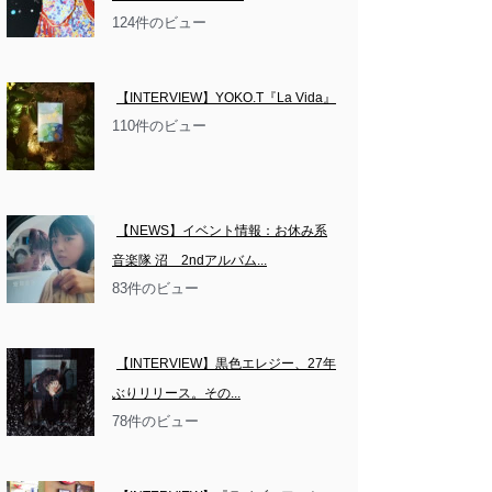
124件のビュー
【INTERVIEW】YOKO.T『La Vida』
110件のビュー
【NEWS】イベント情報：お休み系
音楽隊 沼　2ndアルバム...
83件のビュー
【INTERVIEW】黒色エレジー、27年
ぶりリリース。その...
78件のビュー