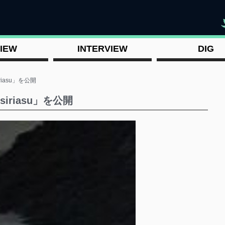
"
IEW
INTERVIEW
DIG
riasu」を公開
siriasu」を公開