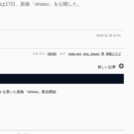
は17日、新曲「siriasu」を公開した。
2019.11.18 11:51
カテゴリ：
NEWS
タグ：
indie pop
,
nice_dream
,
周
,
神様クラブ
新しい記事
を置いた新曲「siriasu」配信開始