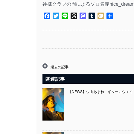
神様クラブの周によるソロ名義nice_dream
Facebook
Twitter
Line
Threads
Mastodon
Tumblr
Mixi
共
有
過去の記事
関連記事
【NEWS】ウ山あまね ギターにウエイト