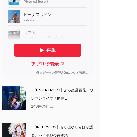
【LIVE REPORT】ぶっ恋呂百花　ワ
ンマンライブ「楯突...
143件のビュー
【INTERVIEW】もりばやしみほが語
る、ハイポジ今昔物語