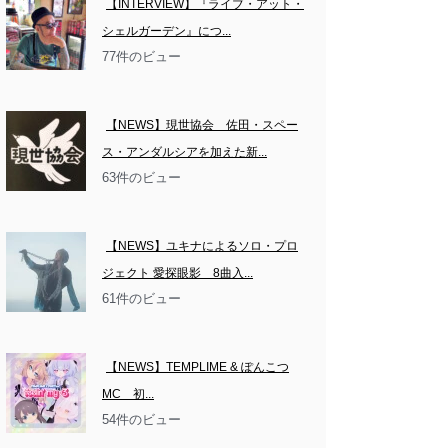
【INTERVIEW】『ライブ・アット・
シェルガーデン』につ...
77件のビュー
【NEWS】現世協会　佐田・スペー
ス・アンダルシアを加えた新...
63件のビュー
【NEWS】ユキナによるソロ・プロ
ジェクト 愛探眼影　8曲入...
61件のビュー
【NEWS】TEMPLIME & ぽんこつ
MC　初...
54件のビュー