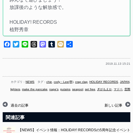
放課後のような解放感で。​
HOLIDAY! RECORDS ​
植野秀章​
Facebook
Twitter
Line
Threads
Mastodon
Tumblr
Mixi
共
有
2019.11.13 15:21
カテゴリ：
NEWS
タグ：
chie
,
cody・Lee(李)
,
crap clap
,
HOLIDAY RECORDS
,
JAPAN
,
lighters
,
make the pancake
,
nape's
,
putains
,
seapool
,
set free
,
ぎがもえか
,
マドベ
,
窓際
過去の記事
新しい記事
関連記事
【NEWS】イベント情報：HOLIDAY! RECORDSの5周年記念イベント