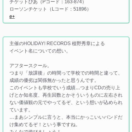
​チケットぴあ（Pコード：163-874）​
ローソンチケット（Lコード：51896）​
e+
主催のHOLIDAY! RECORDS 植野秀章による​
イベント名についての想い。​
アフタースクール。​
つまり「放課後」の時間って​学校での時間と違って、​
成績の優劣は関係無かったと思うんです。​
このイベントも学校でいう成績…​つまりCDの売り上
げとか知名度、再生回数とか​そういうものに左右され
ない価値観の元でやってるぞ、​という想いが込められ
ています。​
…まあシンプルに言うと、​本当にかっこいいバンドだ
け集めてるぞ！という事ですね。​
みんなで遊びましょう！​