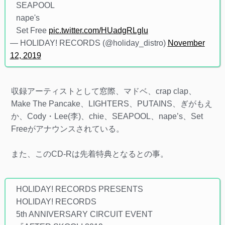
SEAPOOL
nape's
Set Free
pic.twitter.com/HUadgRLglu
— HOLIDAY! RECORDS (@holiday_distro)
November
12, 2019
収録アーティストとして窓際、マドベ、crap clap、
Make The Pancake、LIGHTERS、PUTAINS、ぎがもえ
か、Cody・Lee(李)、chie、SEAPOOL、nape’s、Set
Freeがアナウンスされている。
また、このCD-Rは先着特典となるとの事。
HOLIDAY! RECORDS PRESENTS​
HOLIDAY! RECORDS​
5th ANNIVERSARY CIRCUIT EVENT​