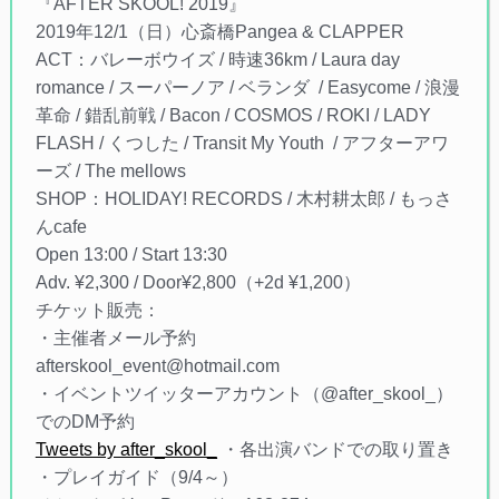
『AFTER SKOOL! 2019』
2019年12/1（日）心斎橋Pangea & CLAPPER
ACT：バレーボウイズ​ / 時速36km​ / Laura day
romance​ / スーパーノア​ / ベランダ ​ / Easycome​ / 浪漫
革命​ / 錯乱前戦​ / Bacon​ / COSMOS​ / ROKI​ / LADY
FLASH​ / くつした​ / Transit My Youth ​ / アフターアワ
ーズ​ / The mellows​
SHOP：HOLIDAY! RECORDS​ / 木村耕太郎​ / もっさ
んcafe​
Open 13:00 / Start 13:30
Adv. ¥2,300 / Door¥2,800（+2d ¥1,200）
チケット販売：
・主催者メール予約​
afterskool_event@hotmail.com​
・イベントツイッターアカウント（@after_skool_​）
での​DM予約​
Tweets by after_skool_
・各出演バンドでの取り置き​
・プレイガイド（9/4～）