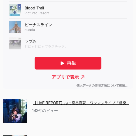
【LIVE REPORT】ぶっ恋呂百花　ワンマンライブ「楯突...
143件のビュー