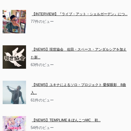
【INTERVIEW】『ライブ・アット・シェルガーデン』につ...
77件のビュー
【NEWS】現世協会　佐田・スペース・アンダルシアを加え
た新...
63件のビュー
【NEWS】ユキナによるソロ・プロジェクト 愛探眼影　8曲
入...
61件のビュー
【NEWS】TEMPLIME & ぽんこつMC　初...
54件のビュー