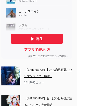
【LIVE REPORT】ぶっ恋呂百花　ワ
ンマンライブ「楯突...
143件のビュー
【INTERVIEW】もりばやしみほが語
る、ハイポジ今昔物語