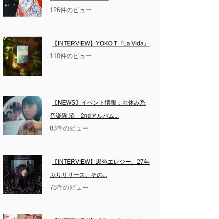
126件のビュー
【INTERVIEW】YOKO.T『La Vida』
110件のビュー
【NEWS】イベント情報：お休み系
音楽隊 沼　2ndアルバム...
83件のビュー
【INTERVIEW】黒色エレジー、27年
ぶりリリース。その...
78件のビュー