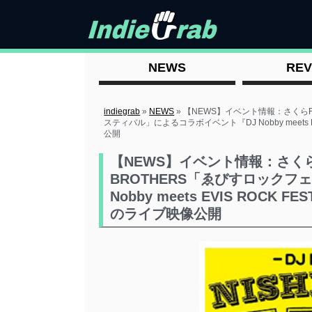
NEWS
REV
indiegrab
»
NEWS
»
【NEWS】イベント情報：さくらFM「D
スティバル」によるコラボイベント『DJ Nobby meets EVI
公開
【NEWS】イベント情報：さくらFM「D
BROTHERS「ゑびすロック
Nobby meets EVIS ROCK FE
のライブ映像公開