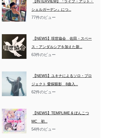
【INTERVIEW】『ライブ・アット・
シェルガーデン』につ...
77件のビュー
【NEWS】現世協会　佐田・スペー
ス・アンダルシアを加えた新...
63件のビュー
【NEWS】ユキナによるソロ・プロ
ジェクト 愛探眼影　8曲入...
62件のビュー
【NEWS】TEMPLIME & ぽんこつ
MC　初...
54件のビュー