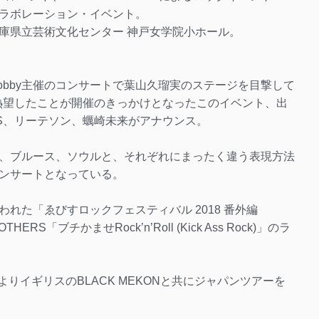
ラボレーション・イベント。
庫県立芸術文化センター 神戸女学院小ホール。
Nobby主催のコンサートで葉山久瑠実のステージを目撃して
演を熱望したことが開催のきっかけとなったこのイベント、出
ERS、リーテソン、蠣崎未来がアナウンス。
、ブルース、ソウルと、それぞれにまったく違う表現方法
ンサートとなっている。
れた「ゑびすロックフェスティバル 2018 番外編
HERS「ブチかませRock’n’Roll (Kick Ass Rock)」のラ
（火）よりイギリスのBLACK MEKONと共にジャパンツアーを