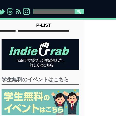
>
">
">
" >
P-LIST
学生無料のイベントはこちら