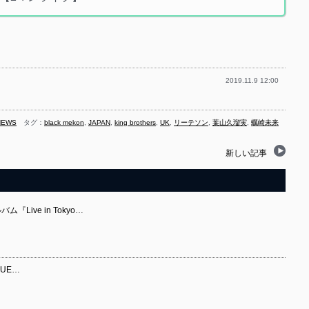
2019.11.9 12:00
NEWS
タグ：
black mekon
,
JAPAN
,
king brothers
,
UK
,
リーテソン
,
葉山久瑠実
,
蠣崎未来
新しい記事
『Live in Tokyo…
LUE…