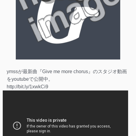
ymssが最新曲『Give me more chorus』のスタジオ動画
をyoutubeで公開中。
http://bit.ly/1xwkCi9