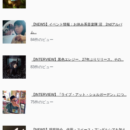
【NEWS】イベント情報：お休み系音楽隊 沼　2ndアルバ
ム...
84件のビュー
【INTERVIEW】黒色エレジー、27年ぶりリリース。その...
83件のビュー
【INTERVIEW】『ライブ・アット・シェルガーデン』につ...
75件のビュー
【NEWS】現世協会　佐田・スペース・アンダルシアを加え