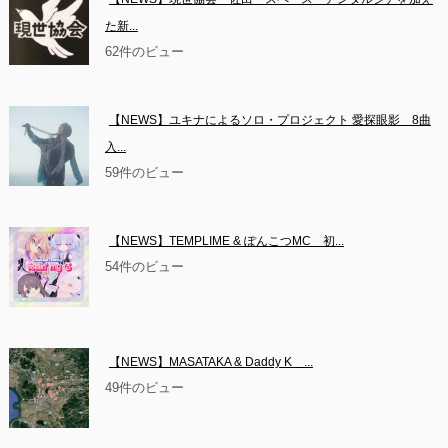
た新...
62件のビュー
【NEWS】ユキナによるソロ・プロジェクト 愛探眼影　8曲
入...
59件のビュー
【NEWS】TEMPLIME & ぽんこつMC　初...
54件のビュー
【NEWS】MASATAKA & Daddy K　...
49件のビュー