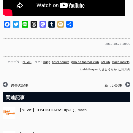
Facebook
Twitter
Line
Threads
Mastodon
Tumblr
Mixi
共
有
2019.10.23 18:00
カテゴリ：
NEWS
タグ：
bugs
,
hotel donuts
,
jaba da football club
,
JAPAN
,
maco marets
,
toshiki hayashi
,
さとうもか
,
山田大介
過去の記事
新しい記事
関連記事
【NEWS】TOSHIKI HAYASHI(%C)、maco…