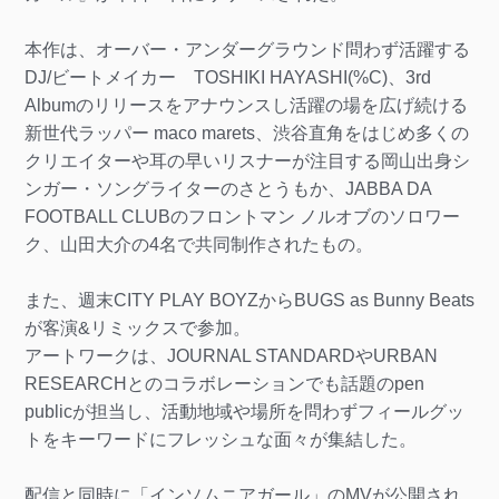
本作は、オーバー・アンダーグラウンド問わず活躍する
DJ/ビートメイカー TOSHIKI HAYASHI(%C)、3rd
Albumのリリースをアナウンスし活躍の場を広げ続ける
新世代ラッパー maco marets、渋谷直角をはじめ多くの
クリエイターや耳の早いリスナーが注目する岡山出身シ
ンガー・ソングライターのさとうもか、JABBA DA
FOOTBALL CLUBのフロントマン ノルオブのソロワー
ク、山田大介の4名で共同制作されたもの。
また、週末CITY PLAY BOYZからBUGS as Bunny Beats
が客演&リミックスで参加。
アートワークは、JOURNAL STANDARDやURBAN
RESEARCHとのコラボレーションでも話題のpen
publicが担当し、活動地域や場所を問わずフィールグッ
トをキーワードにフレッシュな面々が集結した。
配信と同時に「インソムニアガール」のMVが公開され