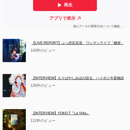
【LIVE REPORT】ぶっ恋呂百花　ワンマンライブ「楯突...
143件のビュー
【INTERVIEW】もりばやしみほが語る、ハイポジ今昔物語
126件のビュー
【INTERVIEW】YOKO.T『La Vida』
112件のビュー