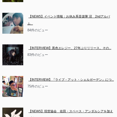
【NEWS】イベント情報：お休み系音楽隊 沼　2ndアルバ
ム...
84件のビュー
【INTERVIEW】黒色エレジー、27年ぶりリリース。その...
83件のビュー
【INTERVIEW】『ライブ・アット・シェルガーデン』につ...
75件のビュー
【NEWS】現世協会　佐田・スペース・アンダルシアを加え