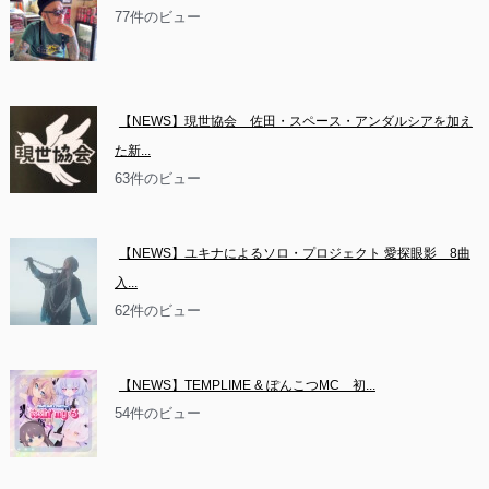
77件のビュー
【NEWS】現世協会　佐田・スペース・アンダルシアを加え
た新...
63件のビュー
【NEWS】ユキナによるソロ・プロジェクト 愛探眼影　8曲
入...
62件のビュー
【NEWS】TEMPLIME & ぽんこつMC　初...
54件のビュー