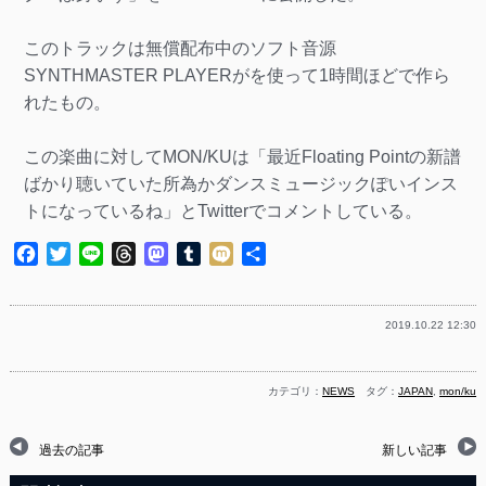
このトラックは無償配布中のソフト音源
SYNTHMASTER PLAYERがを使って1時間ほどで作ら
れたもの。
この楽曲に対してMON/KUは「最近Floating Pointの新譜
ばかり聴いていた所為かダンスミュージックぽいインス
トになっているね」とTwitterでコメントしている。
Facebook
Twitter
Line
Threads
Mastodon
Tumblr
Mixi
共
有
2019.10.22 12:30
カテゴリ：
NEWS
タグ：
JAPAN
,
mon/ku
過去の記事
新しい記事