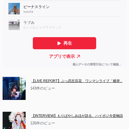
【LIVE REPORT】ぶっ恋呂百花　ワンマンライブ「楯突...
143件のビュー
【INTERVIEW】もりばやしみほが語る、ハイポジ今昔物語
126件のビュー