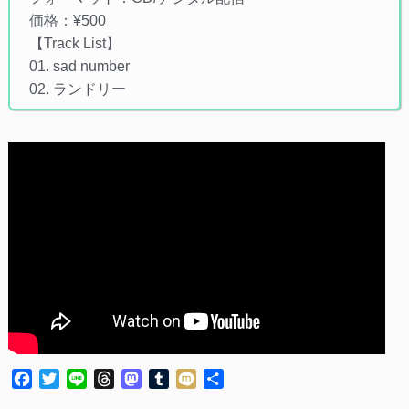
価格：¥500
【Track List】
01. sad number
02. ランドリー
Facebook
Twitter
Line
Threads
Mastodon
Tumblr
Mixi
共
有