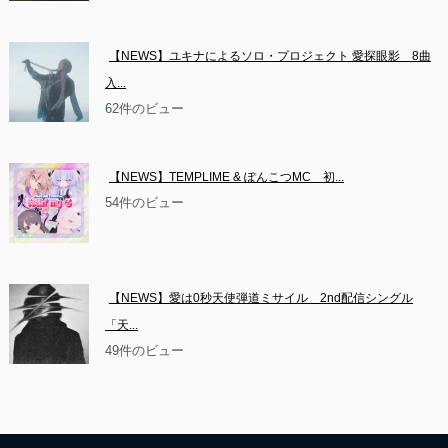
【NEWS】ユキナによるソロ・プロジェクト 愛探眼影　8曲
入...
62件のビュー
【NEWS】TEMPLIME & ぽんこつMC　初...
54件のビュー
【NEWS】愛は0秒天使弾道ミサイル　2nd配信シングル
「天...
49件のビュー