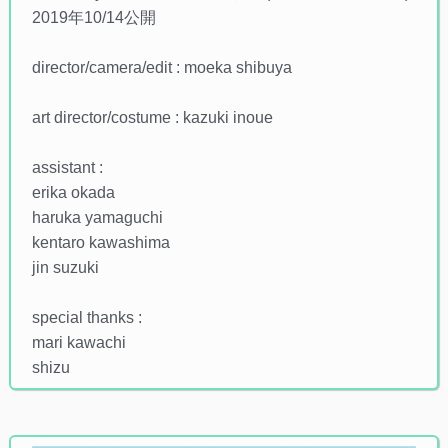
2019年10/14公開
director/camera/edit : moeka shibuya
art director/costume : kazuki inoue
assistant :
erika okada
haruka yamaguchi
kentaro kawashima
jin suzuki
special thanks :
mari kawachi
shizu