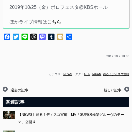
2019年10/25（金）ボロフェスタ@KBSホール
ほかライブ情報は
こちら
Facebook
Twitter
Line
Threads
Mastodon
Tumblr
Mixi
共
有
2019.10.9 18:00
カテゴリ：
NEWS
タグ：
funk
,
JAPAN
,
踊る！ディスコ室町
過去の記事
新しい記事
関連記事
【NEWS】踊る！ディスコ室町 MV「SUPER極楽グルーヴのテー
マ」公開 &…