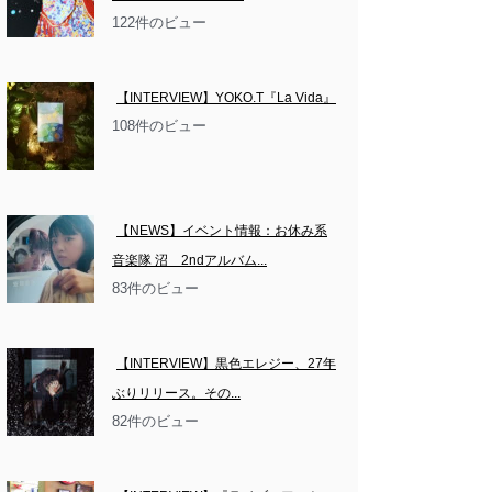
122件のビュー
【INTERVIEW】YOKO.T『La Vida』
108件のビュー
【NEWS】イベント情報：お休み系
音楽隊 沼　2ndアルバム...
83件のビュー
【INTERVIEW】黒色エレジー、27年
ぶりリリース。その...
82件のビュー