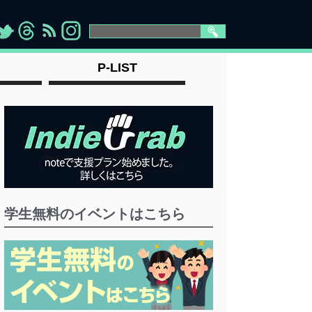
>
">
">
" >
P-LIST
学生無料のイベントはこちら