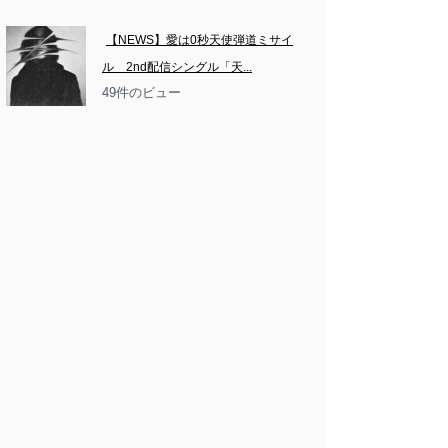
【NEWS】愛は0秒天使弾道ミサイ
ル　2nd配信シングル「天...
49件のビュー