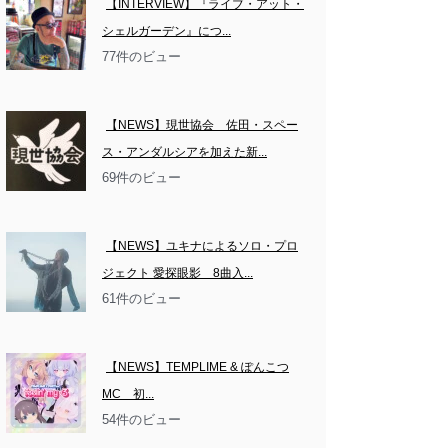
【INTERVIEW】『ライブ・アット・
シェルガーデン』につ...
77件のビュー
【NEWS】現世協会　佐田・スペー
ス・アンダルシアを加えた新...
69件のビュー
【NEWS】ユキナによるソロ・プロ
ジェクト 愛探眼影　8曲入...
61件のビュー
【NEWS】TEMPLIME & ぽんこつ
MC　初...
54件のビュー