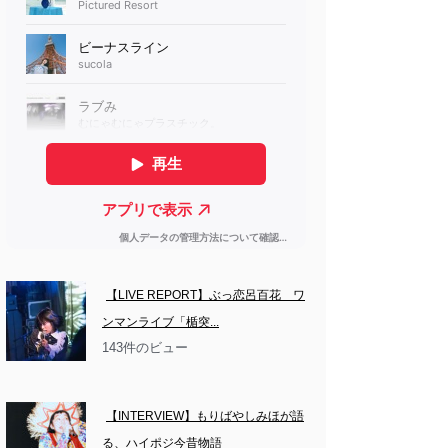
【LIVE REPORT】ぶっ恋呂百花　ワ
ンマンライブ「楯突...
143件のビュー
【INTERVIEW】もりばやしみほが語
る、ハイポジ今昔物語