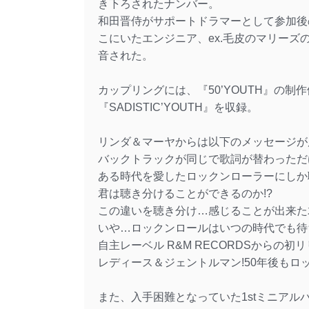
き下ろされたナンバー。
和田晋侍がサポートドラマーとして参加後
こにいたエンジニア、ex.毛皮のマリーズのギタ
音された。
カップリングには、『50’YOUTH』の
『SADISTIC’YOUTH』を収録。
リンダ＆マーヤからは以下のメッセージが
バックトラックが同じで歌詞が替わっただ
ある時代を愛したロックンローラーにしか
君は聴き分けることができるのか!?
この違いを聴き分け…感じることが出来た
いや…ロックンロールはいつの時代でも待
自主レーベル R&M RECORDSからの
レディース＆ジェントルマン!50年後もロ
また、入手困難となっていた1stミニアルバム