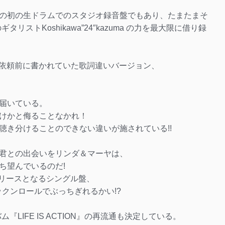
の初の生ドラムでのスタジオ録音盤でもあり、たまたまそ
リストKoshikawa”24″kazuma の力を最大限に借り録
制作依頼前に書かれていた歌詞違いバージョン、
届いている。
けかと侮ることなかれ！
聴き分けることのできない違いが施されている!!
君との出会いをリンダ＆マーヤは、
ち望んでいるのだ!
初リリースとなるシングル盤、
ックンロールでぶっちぎれるかい!?
『LIFE IS ACTION』の再流通も決定している。