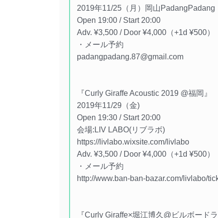
2019年11/25（月）岡山PadangPadang
Open 19:00 / Start 20:00
Adv. ¥3,500 / Door ¥4,000（+1d ¥500）
・メール予約
padangpadang.87@gmail.com
『Curly Giraffe Acoustic 2019 @福岡』
2019年11/29（金)
Open 19:30 / Start 20:00
会場:LIV LABO(リブラボ)
https://livlabo.wixsite.com/livlabo
Adv. ¥3,500 / Door ¥4,000（+1d ¥500）
・メール予約
http://www.ban-ban-bazar.com/livlabo/tic
『Curly Giraffe×堀江博久@ビルボー