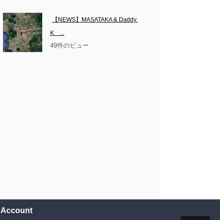
【NEWS】MASATAKA & Daddy 
K　...
49件のビュー
l Account