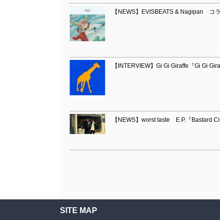
【NEWS】EVISBEATS & Nagipa
【INTERVIEW】Gi Gi Giraffe『Gi Gi Gir
【NEWS】worst taste E.P.『Bastard Ci
SITE MAP