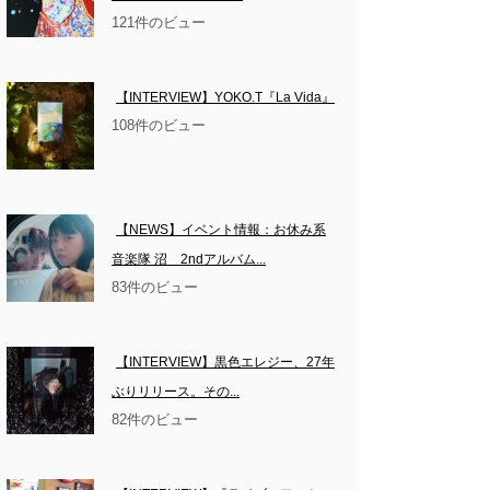
121件のビュー
【INTERVIEW】YOKO.T『La Vida』
108件のビュー
【NEWS】イベント情報：お休み系
音楽隊 沼　2ndアルバム...
83件のビュー
【INTERVIEW】黒色エレジー、27年
ぶりリリース。その...
82件のビュー