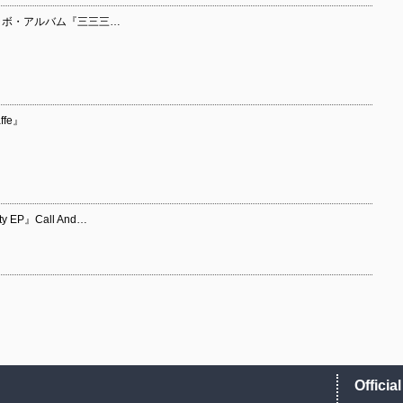
n コラボ・アルバム『三三三…
affe』
ty EP』Call And…
Officia