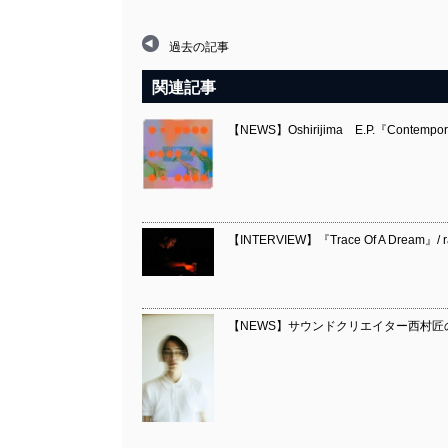
過去の記事
関連記事
【NEWS】Oshirijima E.P.『Contempora
【INTERVIEW】『Trace Of A Dream』/ r
【NEWS】サウンドクリエイター西村匠のソロ