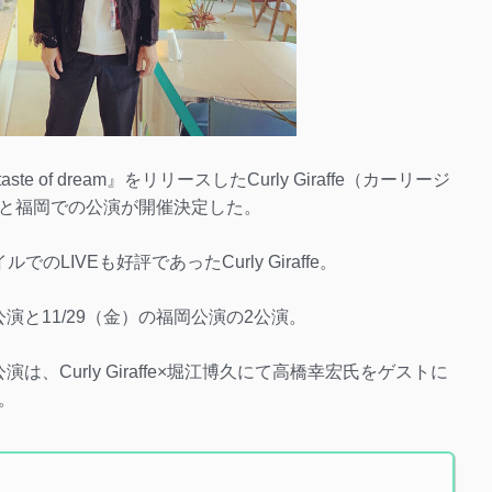
 of dream』をリリースしたCurly Giraffe（カーリージ
と福岡での公演が開催決定した。
LIVEも好評であったCurly Giraffe。
公演と11/29（金）の福岡公演の2公演。
は、Curly Giraffe×堀江博久にて高橋幸宏氏をゲストに
。