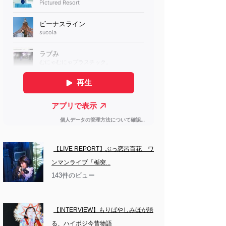
【LIVE REPORT】ぶっ恋呂百花　ワ
ンマンライブ「楯突...
143件のビュー
【INTERVIEW】もりばやしみほが語
る、ハイポジ今昔物語