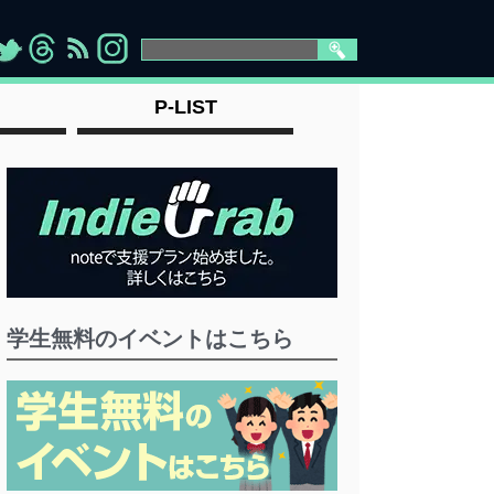
>
">
">
" >
P-LIST
学生無料のイベントはこちら