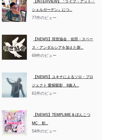
【INTERVIEW】『ライブ・アット・
シェルガーデン』につ...
77件のビュー
【NEWS】現世協会　佐田・スペー
ス・アンダルシアを加えた新...
69件のビュー
【NEWS】ユキナによるソロ・プロ
ジェクト 愛探眼影　8曲入...
61件のビュー
【NEWS】TEMPLIME & ぽんこつ
MC　初...
54件のビュー