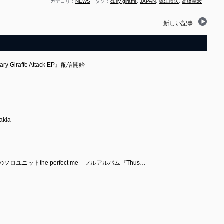
カテゴリ：
NEWS
タグ：
curly giraffe
,
JAPAN
,
堀江博久
,
高橋幸宏
新しい記事
ry Giraffe Attack EP』配信開始
akia
ユニットthe perfect me フルアルバム『Thus…