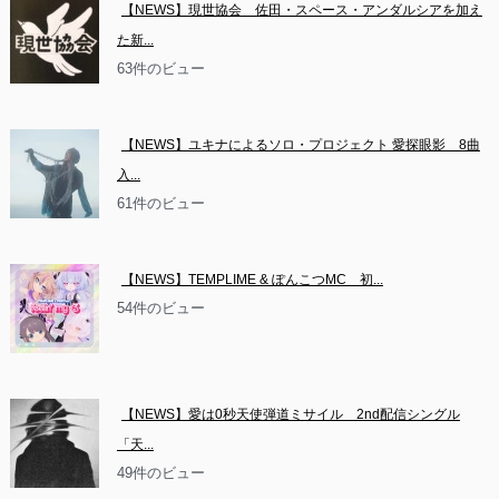
【NEWS】現世協会　佐田・スペース・アンダルシアを加え
た新...
63件のビュー
【NEWS】ユキナによるソロ・プロジェクト 愛探眼影　8曲
入...
61件のビュー
【NEWS】TEMPLIME & ぽんこつMC　初...
54件のビュー
【NEWS】愛は0秒天使弾道ミサイル　2nd配信シングル
「天...
49件のビュー