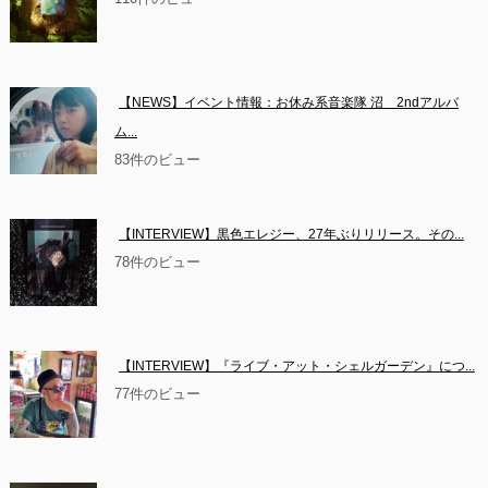
【NEWS】イベント情報：お休み系音楽隊 沼　2ndアルバ
ム...
83件のビュー
【INTERVIEW】黒色エレジー、27年ぶりリリース。その...
78件のビュー
【INTERVIEW】『ライブ・アット・シェルガーデン』につ...
77件のビュー