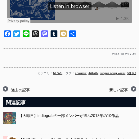
Facebook
Twitter
Line
Threads
Mastodon
Tumblr
Mixi
共
有
2014.10.23 7:43
カテゴリ：
NEWS
タグ：
acoustic
,
JAPAN
,
singer song writer
,
関口萌
過去の記事
新しい記事
関連記事
【大晦日】indiegrabの一部メンバーが選ぶ2018年の10作品