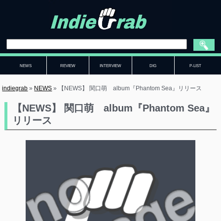
NEWS
REVIEW
INTERVIEW
DIG
P-LIST
indiegrab
»
NEWS
»
【NEWS】 関口萌 album『Phantom Sea』リリース
【NEWS】 関口萌 album『Phantom Sea』
リリース