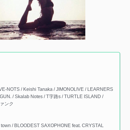
-NOTS / Keishi Tanaka / JIMONOLIVE / LEARNERS
. / Skalab Notes / T字路s / TURTLE ISLAND /
在日ファンク
ch town / BLOODEST SAXOPHONE feat. CRYSTAL