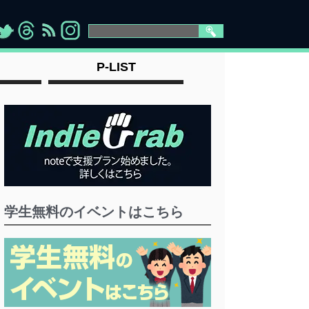
>
">
">
" >
P-LIST
学生無料のイベントはこちら