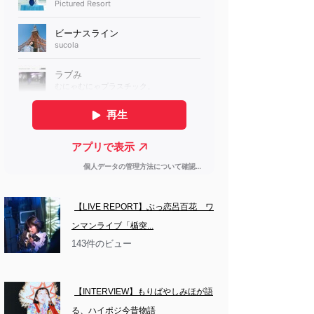
【LIVE REPORT】ぶっ恋呂百花　ワ
ンマンライブ「楯突...
143件のビュー
【INTERVIEW】もりばやしみほが語
る、ハイポジ今昔物語