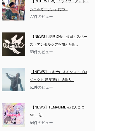
【INTERVIEW】『ライブ・アット・
シェルガーデン』につ...
77件のビュー
【NEWS】現世協会　佐田・スペー
ス・アンダルシアを加えた新...
69件のビュー
【NEWS】ユキナによるソロ・プロ
ジェクト 愛探眼影　8曲入...
61件のビュー
【NEWS】TEMPLIME & ぽんこつ
MC　初...
54件のビュー