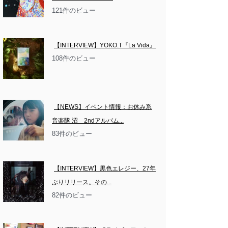
121件のビュー
【INTERVIEW】YOKO.T『La Vida』
108件のビュー
【NEWS】イベント情報：お休み系
音楽隊 沼　2ndアルバム...
83件のビュー
【INTERVIEW】黒色エレジー、27年
ぶりリリース。その...
82件のビュー