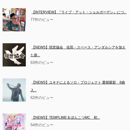
【INTERVIEW】『ライブ・アット・シェルガーデン』につ...
77件のビュー
【NEWS】現世協会　佐田・スペース・アンダルシアを加え
た新...
63件のビュー
【NEWS】ユキナによるソロ・プロジェクト 愛探眼影　8曲
入...
62件のビュー
【NEWS】TEMPLIME & ぽんこつMC　初...
54件のビュー