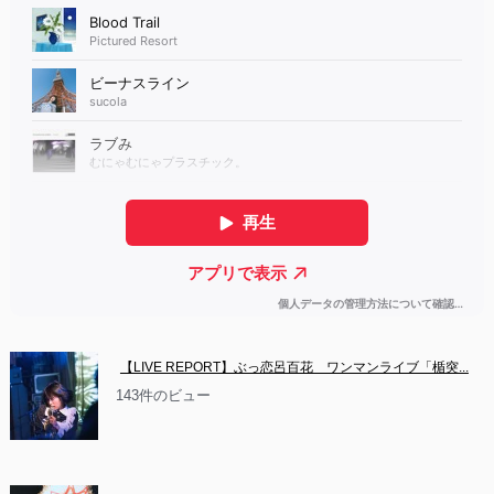
【LIVE REPORT】ぶっ恋呂百花　ワンマンライブ「楯突...
143件のビュー