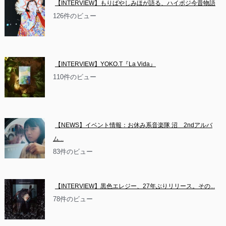
【INTERVIEW】もりばやしみほが語る、ハイポジ今昔物語
126件のビュー
【INTERVIEW】YOKO.T『La Vida』
110件のビュー
【NEWS】イベント情報：お休み系音楽隊 沼　2ndアルバ
ム...
83件のビュー
【INTERVIEW】黒色エレジー、27年ぶりリリース。その...
78件のビュー