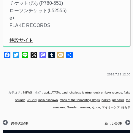
チケットぴあ (P780-551)
ローソンチケット(L52555)
e+
FLAKE RECORDS
特設サイト
Facebook
Twitter
Line
Threads
Mastodon
Tumblr
Mixi
共
有
2019.7.22 12:00
カテゴリ：
NEWS
タグ：
acd.
,
ATATA
,
card
,
charlotte is mine
,
deck e
,
flake records
,
flake
sounds
,
JAPAN
,
maia hirasawa
,
mass of the fermenting dregs
,
nokies
,
predawn
,
red
sneakers
,
Sweden
,
woman
,
んoon
,
マイミーンズ
,
揺らぎ
過去の記事
新しい記事