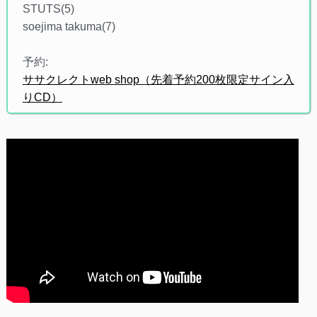
STUTS(5)
soejima takuma(7)
予約:
ササクレクトweb shop（先着予約200枚限定サイン入
りCD）