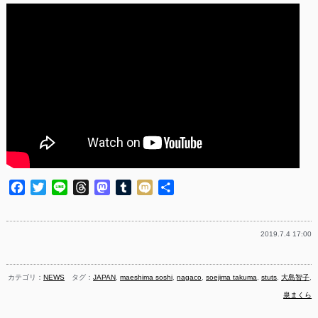
Facebook
Twitter
Line
Threads
Mastodon
Tumblr
Mixi
共
有
2019.7.4 17:00
カテゴリ：
NEWS
タグ：
JAPAN
,
maeshima soshi
,
nagaco
,
soejima takuma
,
stuts
,
大島智子
,
泉まくら