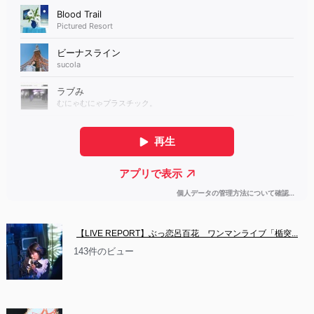
【LIVE REPORT】ぶっ恋呂百花　ワンマンライブ「楯突...
143件のビュー