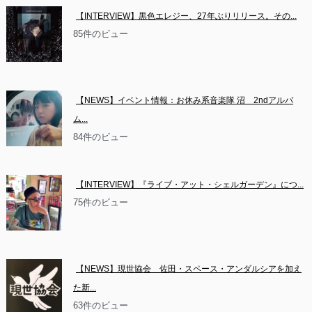
【INTERVIEW】黒色エレジー、27年ぶりリリース。その...
85件のビュー
【NEWS】イベント情報：お休み系音楽隊 沼　2ndアルバ
ム...
84件のビュー
【INTERVIEW】『ライブ・アット・シェルガーデン』につ...
75件のビュー
【NEWS】現世協会　佐田・スペース・アンダルシアを加え
た新...
63件のビュー