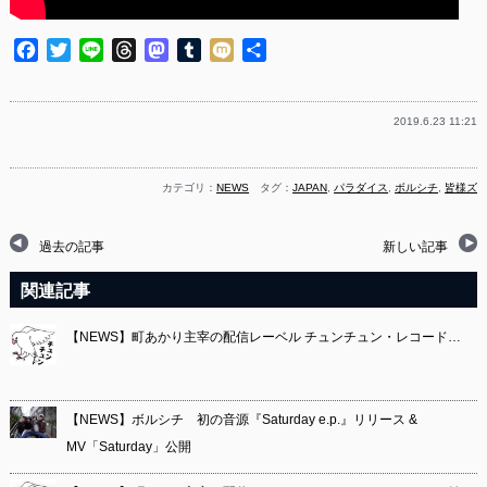
Facebook
Twitter
Line
Threads
Mastodon
Tumblr
Mixi
共
有
2019.6.23 11:21
カテゴリ：
NEWS
タグ：
JAPAN
,
パラダイス
,
ボルシチ
,
皆様ズ
過去の記事
新しい記事
関連記事
【NEWS】町あかり主宰の配信レーベル チュンチュン・レコード…
【NEWS】ボルシチ 初の音源『Saturday e.p.』リリース &
MV「Saturday」公開