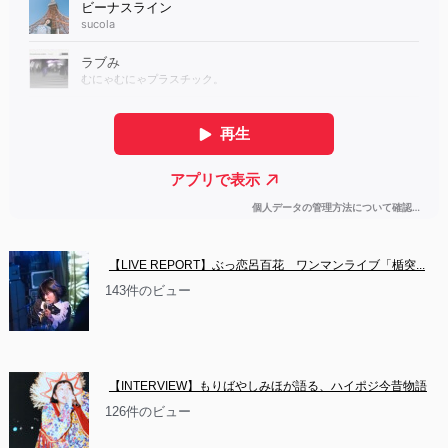
【LIVE REPORT】ぶっ恋呂百花　ワンマンライブ「楯突...
143件のビュー
【INTERVIEW】もりばやしみほが語る、ハイポジ今昔物語
126件のビュー