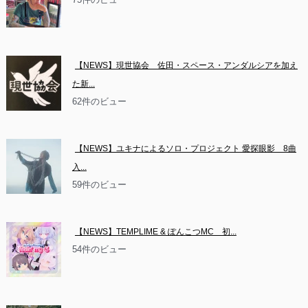
【NEWS】現世協会　佐田・スペース・アンダルシアを加え
た新...
62件のビュー
【NEWS】ユキナによるソロ・プロジェクト 愛探眼影　8曲
入...
59件のビュー
【NEWS】TEMPLIME & ぽんこつMC　初...
54件のビュー