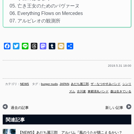
05. 亡き王女のためのパヴァーヌ
06. Everything Flows on Mercedes
07. アルビレオの観測所
Facebook
Twitter
Line
Threads
Mastodon
Tumblr
Mixi
共
有
2019.5.31 18:00
カテゴリ：
NEWS
タグ：
burger nuds
,
JAPAN
,
あだち麗三郎
,
ザ・なつやすみバンド
,
シンリ
ズム
,
古川麦
,
東郷清丸バンド
,
森は生きている
過去の記事
新しい記事
関連記事
【NEWS】あだち麗三郎 アルバム『風のうたが聴こえるかい？