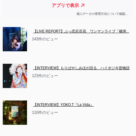
【LIVE REPORT】ぶっ恋呂百花　ワンマンライブ「楯突...
143件のビュー
【INTERVIEW】もりばやしみほが語る、ハイポジ今昔物語
123件のビュー
【INTERVIEW】YOKO.T『La Vida』
110件のビュー