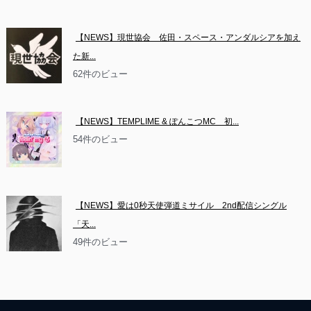
【NEWS】現世協会　佐田・スペース・アンダルシアを加え
た新...
62件のビュー
【NEWS】TEMPLIME & ぽんこつMC　初...
54件のビュー
【NEWS】愛は0秒天使弾道ミサイル　2nd配信シングル
「天...
49件のビュー