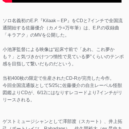
ソロ名義初のE.P.『Kilaak – EP』をCDと7インチで全国流
通開始する佐藤優介（カメラ=万年筆）は、E.P.の収録曲
「キラアク」のMVを公開した。
小池茅監督による映像は“起床寸前で「あれ、これ夢か
も？」と気づきかけつつ惰性で見ている夢”くらいのテンポ
感を目指して繋いだものだという。
当初400枚の限定で生産されたCD-Rが完売した今作。
今回全国流通版として5/25に佐藤優介の自主レーベル怪獣
図鑑よりCDが、6/12にはなりすレコードより7インチがリ
リースされる。
ゲストミュージシャンとして澤部渡（スカート）、井上拓
己（ポートレイツ、Rabadaps）、佐久間裕太（ex.昆虫キ