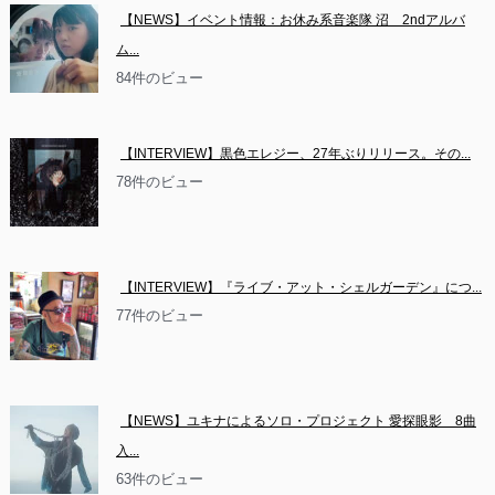
【NEWS】イベント情報：お休み系音楽隊 沼　2ndアルバ
ム...
84件のビュー
【INTERVIEW】黒色エレジー、27年ぶりリリース。その...
78件のビュー
【INTERVIEW】『ライブ・アット・シェルガーデン』につ...
77件のビュー
【NEWS】ユキナによるソロ・プロジェクト 愛探眼影　8曲
入...
63件のビュー