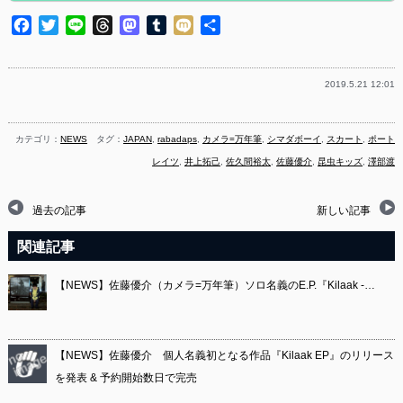
Facebook
Twitter
Line
Threads
Mastodon
Tumblr
Mixi
共
有
2019.5.21 12:01
カテゴリ：
NEWS
タグ：
JAPAN
,
rabadaps
,
カメラ=万年筆
,
シマダボーイ
,
スカート
,
ポート
レイツ
,
井上拓己
,
佐久間裕太
,
佐藤優介
,
昆虫キッズ
,
澤部渡
過去の記事
新しい記事
関連記事
【NEWS】佐藤優介（カメラ=万年筆）ソロ名義のE.P.『Kilaak -…
【NEWS】佐藤優介 個人名義初となる作品『Kilaak EP』のリリース
を発表 & 予約開始数日で完売