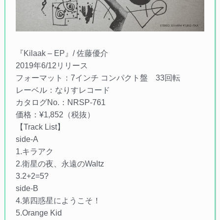
『Kilaak – EP』/ 佐藤優介
2019年6/12リリース
フォーマット：7インチ コンパクト盤 33回転
レーベル：なりすレコード
カタログNo.：NRSP-761
価格：¥1,852（税抜）
【Track List】
side-A
1.キラアク
2.衛星の夜、永遠のWaltz
3.2+2=5?
side-B
4.第四惑星にようこそ！
5.Orange Kid