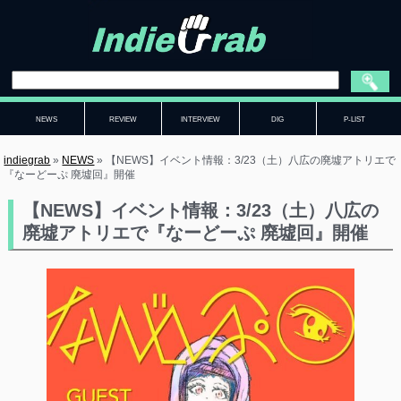
NEWS
REVIEW
INTERVIEW
DIG
P-LIST
indiegrab
»
NEWS
»
【NEWS】イベント情報：3/23（土）八広の廃墟アトリエで
『なーどーぷ 廃墟回』開催
【NEWS】イベント情報：3/23（土）八広の
廃墟アトリエで『なーどーぷ 廃墟回』開催