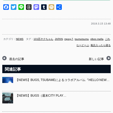
Facebook
Twitter
Line
Threads
Mastodon
Tumblr
Mixi
共
有
2019.3.15 13:48
カテゴリ：
NEWS
タグ：
101匹ヤクちゃん
,
JAPAN
,
mpeg-7
,
tsumutsumu
,
vibes mafia
,
これ
,
なーどーぷ
,
風呂入ったら寝る
過去の記事
新しい記事
関連記事
【NEWS】BUGS, TSUBAMEによるコラボアルバム『HELLO NEW…
【NEWS】BUGS（週末CITY PLAY…