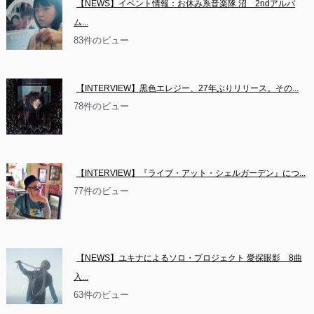
【NEWS】イベント情報：お休み系音楽隊 沼　2ndアルバ
ム...
83件のビュー
【INTERVIEW】黒色エレジー、27年ぶりリリース。その...
78件のビュー
【INTERVIEW】『ライブ・アット・シェルガーデン』につ...
77件のビュー
【NEWS】ユキナによるソロ・プロジェクト 愛探眼影　8曲
入...
63件のビュー