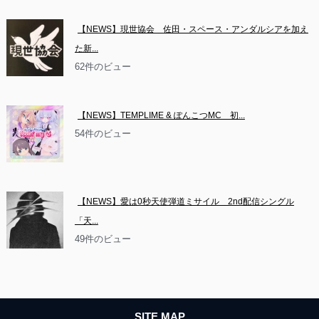
【NEWS】現世協会　佐田・スペース・アンダルシアを加え
た新...
62件のビュー
【NEWS】TEMPLIME & ぽんこつMC　初...
54件のビュー
【NEWS】愛は0秒天使弾道ミサイル　2nd配信シングル
「天...
49件のビュー
SITE MAP