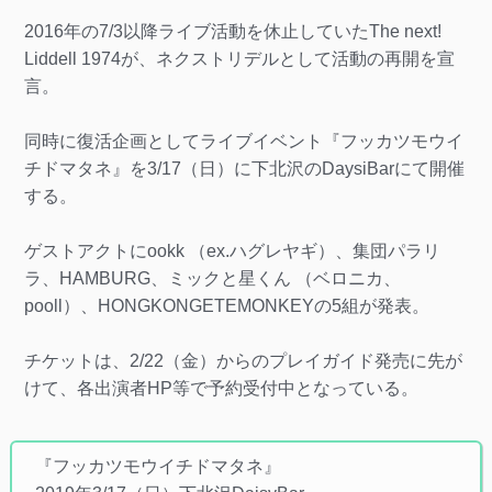
2016年の7/3以降ライブ活動を休止していたThe next!
Liddell 1974が、ネクストリデルとして活動の再開を宣
言。
同時に復活企画としてライブイベント『フッカツモウイ
チドマタネ』を3/17（日）に下北沢のDaysiBarにて開催
する。
ゲストアクトにookk （ex.ハグレヤギ）、集団パラリ
ラ、HAMBURG、ミックと星くん （ベロニカ、
pooll）、HONGKONGETEMONKEYの5組が発表。
チケットは、2/22（金）からのプレイガイド発売に先が
けて、各出演者HP等で予約受付中となっている。
『フッカツモウイチドマタネ』