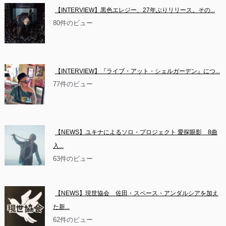
【INTERVIEW】黒色エレジー、27年ぶりリリース。その...
80件のビュー
【INTERVIEW】『ライブ・アット・シェルガーデン』につ...
77件のビュー
【NEWS】ユキナによるソロ・プロジェクト 愛探眼影　8曲
入...
63件のビュー
【NEWS】現世協会　佐田・スペース・アンダルシアを加え
た新...
62件のビュー