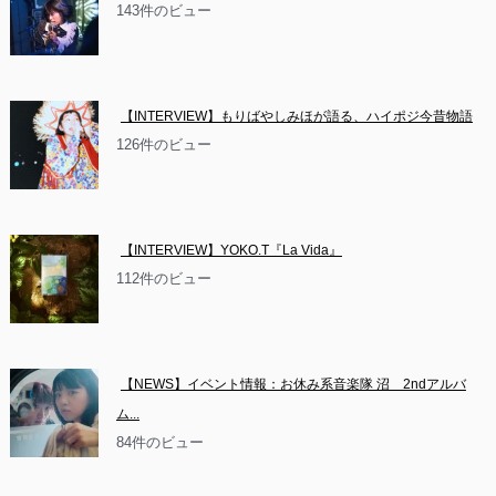
143件のビュー
【INTERVIEW】もりばやしみほが語る、ハイポジ今昔物語
126件のビュー
【INTERVIEW】YOKO.T『La Vida』
112件のビュー
【NEWS】イベント情報：お休み系音楽隊 沼　2ndアルバ
ム...
84件のビュー