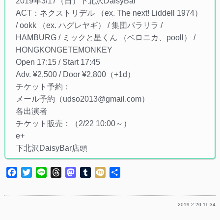
2019年3/17（日）下北沢DaisyBar
ACT：ネクストリデル （ex. The next! Liddell 1974）
/ ookk （ex. ハグレヤギ） / 集団パラリラ /
HAMBURG / ミックと星くん （ベロニカ、pooll） /
HONGKONGETEMONKEY
Open 17:15 / Start 17:45
Adv. ¥2,500 / Door ¥2,800（+1d）
チケット予約：
メール予約（udso2013@gmail.com）
各出演者
チケット販売：（2/22 10:00～）
e+
下北沢DaisyBar店頭
Facebook
Twitter
Line
Threads
Mastodon
Tumblr
Mixi
共
有
2019.2.20 11:34