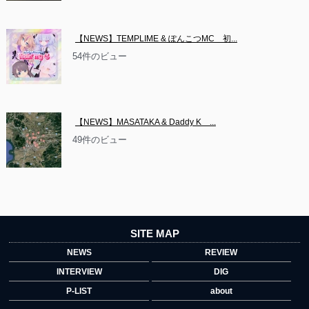
【NEWS】TEMPLIME & ぽんこつMC　初...
54件のビュー
【NEWS】MASATAKA & Daddy K　...
49件のビュー
SITE MAP
NEWS
REVIEW
INTERVIEW
DIG
P-LIST
about