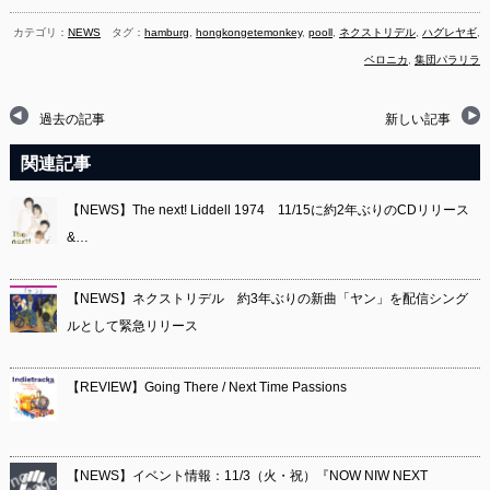
カテゴリ：
NEWS
タグ：
hamburg
,
hongkongetemonkey
,
pooll
,
ネクストリデル
,
ハグレヤギ
,
ベロニカ
,
集団パラリラ
過去の記事
新しい記事
関連記事
【NEWS】The next! Liddell 1974 11/15に約2年ぶりのCDリリース
&…
【NEWS】ネクストリデル 約3年ぶりの新曲「ヤン」を配信シング
ルとして緊急リリース
【REVIEW】Going There / Next Time Passions
【NEWS】イベント情報：11/3（火・祝）『NOW NIW NEXT