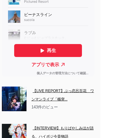
【LIVE REPORT】ぶっ恋呂百花　ワ
ンマンライブ「楯突...
143件のビュー
【INTERVIEW】もりばやしみほが語
る、ハイポジ今昔物語