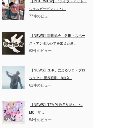
【INTERVIEW】『ライブ・アット・
シェルガーデン』につ...
77件のビュー
【NEWS】現世協会　佐田・スペー
ス・アンダルシアを加えた新...
63件のビュー
【NEWS】ユキナによるソロ・プロ
ジェクト 愛探眼影　8曲入...
62件のビュー
【NEWS】TEMPLIME & ぽんこつ
MC　初...
54件のビュー