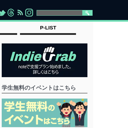
>
">
">
" >
P-LIST
学生無料のイベントはこちら