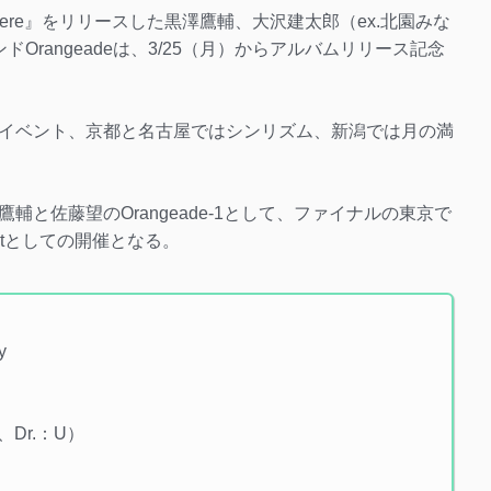
 is Here』をリリースした黒澤鷹輔、大沢建太郎（ex.北園みな
Orangeadeは、3/25（月）からアルバムリリース記念
イベント、京都と名古屋ではシンリズム、新潟では月の満
鷹輔と佐藤望のOrangeade-1として、ファイナルの東京で
 Setとしての開催となる。
y
、Dr.：U）