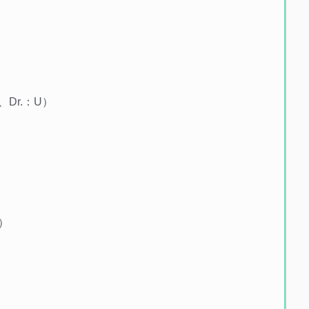
、Dr.：U）
望）