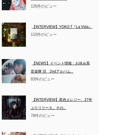
126件のビュー
【INTERVIEW】YOKO.T『La Vida』
110件のビュー
【NEWS】イベント情報：お休み系
音楽隊 沼　2ndアルバム...
83件のビュー
【INTERVIEW】黒色エレジー、27年
ぶりリリース。その...
78件のビュー