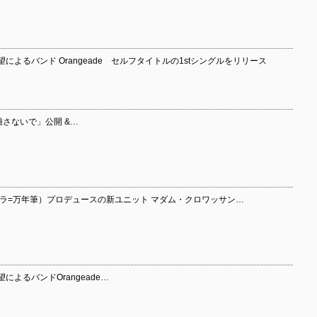
によるバンド Orangeade セルフタイトルの1stシングルをリリース
を離さないで」公開 &…
メラ=万年筆）プロデュースの新ユニット マダム・クロワッサン…
よるバンドOrangeade…