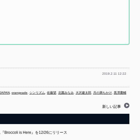
2019.2.11 12:22
JAPAN
,
orangeade
,
シンリズム
,
佐藤望
,
北園みなみ
,
大沢建太郎
,
月の満ちかけ
,
黒澤鷹輔
新しい記事
roccoli is Here』を12/26にリリース