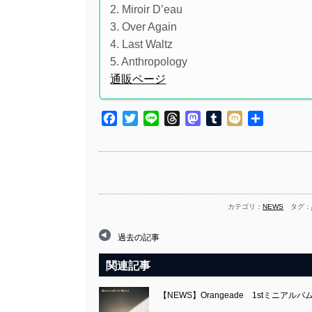
2. Miroir D’eau
3. Over Again
4. Last Waltz
5. Anthropology
通販ページ
Facebook
Twitter
Line
Threads
Mastodon
Tumblr
Mixi
共
有
カテゴリ：
NEWS
タグ：
過去の記事
関連記事
【NEWS】Orangeade 1stミニアルバム『B