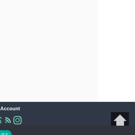
l Account
り消す