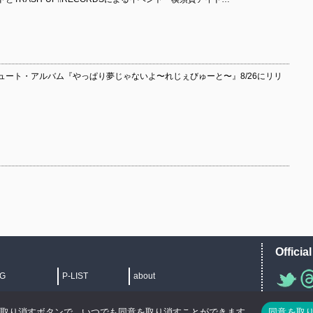
ュート・アルバム『やっぱり夢じゃないよ〜れじぇびゅーと〜』8/26にリリ
Officia
IG
P-LIST
about
">
を取り消すボタンで、いつでも同意を取り消すことができます。
同意を取