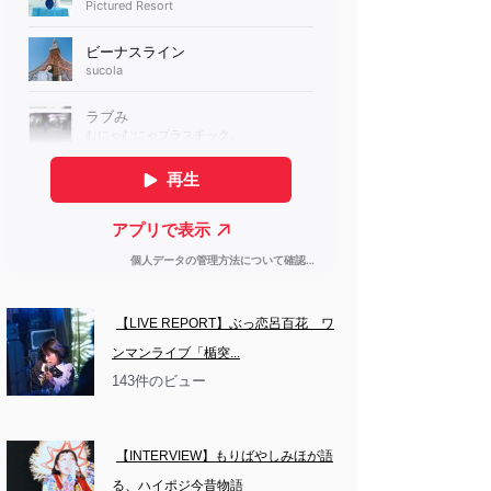
【LIVE REPORT】ぶっ恋呂百花　ワ
ンマンライブ「楯突...
143件のビュー
【INTERVIEW】もりばやしみほが語
る、ハイポジ今昔物語