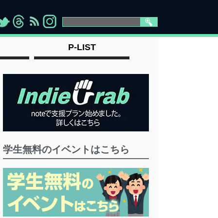
>
">
">
" >
P-LIST
学生無料のイベントはこちら