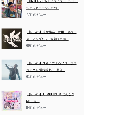
【INTERVIEW】『ライブ・アット・
シェルガーデン』につ...
77件のビュー
【NEWS】現世協会　佐田・スペー
ス・アンダルシアを加えた新...
69件のビュー
【NEWS】ユキナによるソロ・プロ
ジェクト 愛探眼影　8曲入...
61件のビュー
【NEWS】TEMPLIME & ぽんこつ
MC　初...
54件のビュー