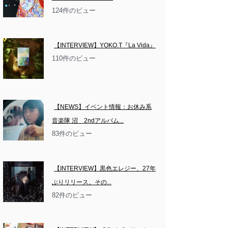
124件のビュー
【INTERVIEW】YOKO.T『La Vida』
110件のビュー
【NEWS】イベント情報：お休み系
音楽隊 沼　2ndアルバム...
83件のビュー
【INTERVIEW】黒色エレジー、27年
ぶりリリース。その...
82件のビュー