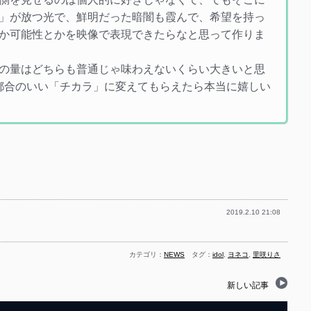
」が放つ光で、鮮明だった暗闇も霞んで、希望を持っ
か可能性とかを映像で表現できたらなと思って作りま
の量はどちらも普通じゃ味わえないくらい大きいと思
都合のいい「チカラ」に変えてもらえたら本当に嬉しい
2019.2.10 21:08
カテゴリ：
NEWS
タグ：
idol
,
ヨネコ
,
里咲りさ
新しい記事