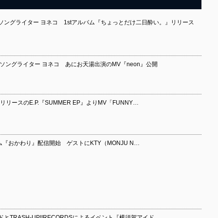
ソングライター ヨネコ 1stアルバム『ちょっとだけ二日酔い。』リリース
ソングライター ヨネコ あにお天湯出演のMV『neon』公開
リースのE.P.『SUMMER EP』よりMV「FUNNY…
ム『おかわり』配信開始 ゲストにKTY（MONJU N…
TRASH-UP!!RECORDSによるイベント『横須賀アイド…